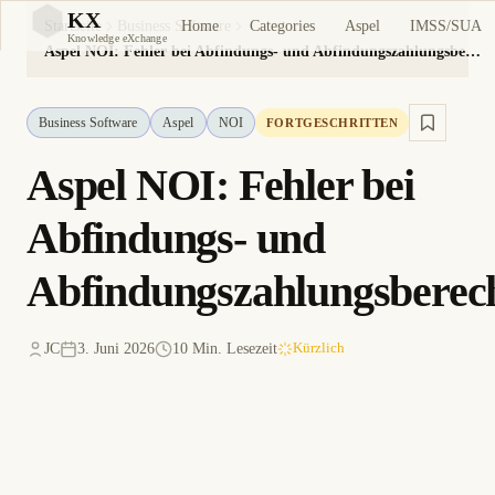
KX
Home
Categories
Aspel
IMSS/SUA
Startseite
Business Software
KX
Knowledge eXchange
Aspel NOI: Fehler bei Abfindungs- und Abfindungszahlungsberechnung
Business Software
Aspel
NOI
FORTGESCHRITTEN
Aspel NOI: Fehler bei
Abfindungs- und
Abfindungszahlungsbere
JC
3. Juni 2026
10 Min. Lesezeit
Kürzlich