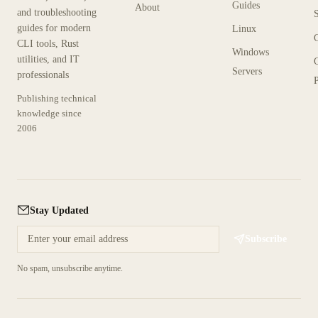
Guides
About
and troubleshooting
guides for modern
Linux
CLI tools, Rust
Windows
utilities, and IT
Servers
professionals
P
Publishing technical
knowledge since
2006
Stay Updated
Subscribe
No spam, unsubscribe anytime.