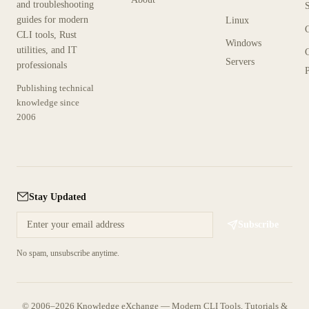
and troubleshooting
guides for modern
Linux
CLI tools, Rust
Windows
utilities, and IT
Servers
professionals
P
Publishing technical
knowledge since
2006
Stay Updated
Subscribe
No spam, unsubscribe anytime.
© 2006–2026 Knowledge eXchange — Modern CLI Tools, Tutorials &