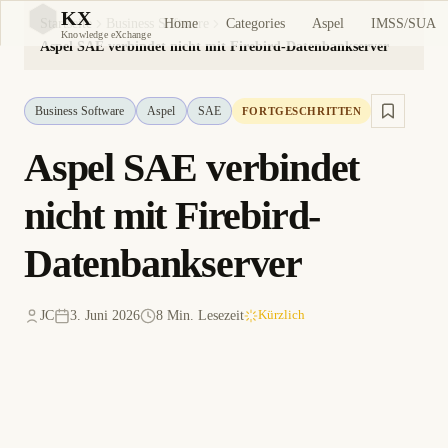
KX
Home
Categories
Aspel
IMSS/SUA
Startseite
Business Software
KX
Knowledge eXchange
Aspel SAE verbindet nicht mit Firebird-Datenbankserver
Business Software
Aspel
SAE
FORTGESCHRITTEN
Aspel SAE verbindet
nicht mit Firebird-
Datenbankserver
JC
3. Juni 2026
8 Min. Lesezeit
Kürzlich