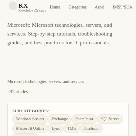
Microsoft
KX
Home
Categories
Aspel
IMSS/SUA
KX
Knowledge eXchange
Microsoft: Microsoft technologies, servers, and
services. Step-by-step tutorials, troubleshooting
guides, and best practices for IT professionals.
Microsoft technologies, servers, and services
295
articles
SUBCATEGORIES:
Windows Servers
Exchange
SharePoint
SQL Server
Microsoft Online
Lync
TMG
Forefront