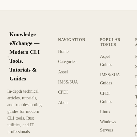
Knowledge
NAVIGATION
POPULAR
eXchange —
TOPICS
Modern CLI
Home
Aspel
KX
Tools,
Categories
Guides
Tutorials &
Aspel
IMSS/SUA
Guides
IMSS/SUA
Guides
In-depth technical
CFDI
CFDI
articles, tutorials,
Guides
About
and troubleshooting
guides for modern
Linux
CLI tools, Rust
Windows
utilities, and IT
Servers
professionals
P