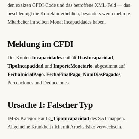
den exakten CFDI-Code und das betroffene XML-Feld — das
beschleunigt die Korrektur erheblich, besonders wenn mehrere
Mitarbeiter im selben Monat Incapacidades haben.
Meldung im CFDI
Der Knoten
Incapacidades
enthält
DiasIncapacidad
,
TipoIncapacidad
und
ImporteMonetario
, abgestimmt auf
FechaInicialPago
,
FechaFinalPago
,
NumDiasPagados
,
Percepciones und Deducciones.
Ursache 1: Falscher Typ
IMSS-Kategorie auf
c_TipoIncapacidad
des SAT mappen.
Allgemeine Krankheit nicht mit Arbeitsrisiko verwechseln.