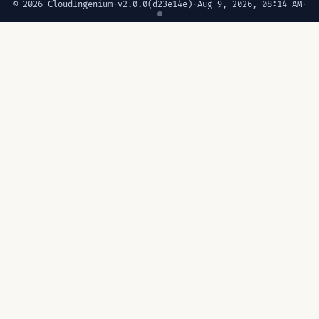
© 2026 CloudIngenium
·
v2.0.0
(d23e14e)
·
Aug 9, 2026, 08:14 AM
·