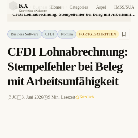
KX
Home
Categories
Aspel
IMSS/SUA
Startseite
Business Software
KX
Knowledge eXchange
CFDI Lohnabrechnung: Stempelfehler bei Beleg mit Arbeitsunfähigkeit
Business Software
CFDI
Nómina
FORTGESCHRITTEN
CFDI Lohnabrechnung:
Stempelfehler bei Beleg
mit Arbeitsunfähigkeit
JC
3. Juni 2026
9 Min. Lesezeit
Kürzlich