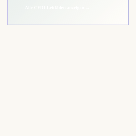
Alle CFDI-Leitfäden anzeigen →
Estimated Time:
Tools Needed: