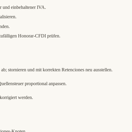
r und einbehaltener IVA.
lisieren.
unden.
zufälligen Honorar-CFDI prüfen.
ab; stornieren und mit korrekten Retenciones neu ausstellen.
ellensteuer proportional anpassen.
orrigiert werden.
ciones-Knoten.