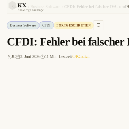
KX
H
Startseite
Business Software
KX
Knowledge eXchange
Business Software
CFDI
FORTGESCHRITTEN
CFDI: Fehler bei falscher
JC
3. Juni 2026
11 Min. Lesezeit
Kürzlich