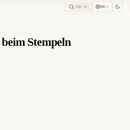
DE
Ctrl
K
r beim Stempeln