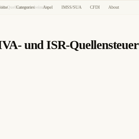
ome
Categories
Aspel
IMSS/SUA
CFDI
About
CFDI: Fehler bei falscher IVA- und ISR-Quellensteuer beim Stempeln
 IVA- und ISR-Quellensteue