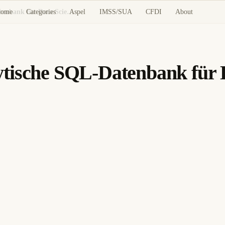
ome
Categories
Aspel
IMSS/SUA
CFDI
About
DuckDB: In-Process Analytische SQL-Datenbank für Data Science und ETL
ytische SQL-Datenbank für 