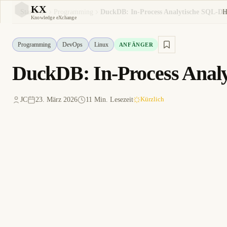
KX
H
Startseite
Programming
KX
Knowledge eXchange
Programming
DevOps
Linux
ANFÄNGER
DuckDB: In-Process Anal
JC
23. März 2026
11 Min. Lesezeit
Kürzlich