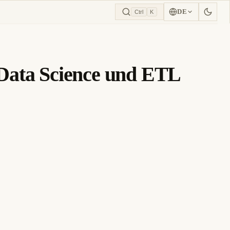
DE
Ctrl
K
Data Science und ETL