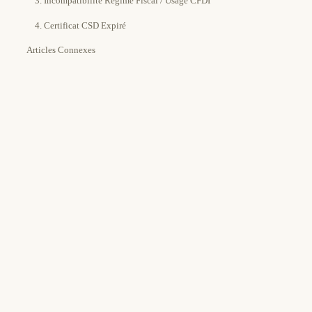
3. Incompatibilité Régime Fiscal / Usage CFDI
4. Certificat CSD Expiré
Articles Connexes