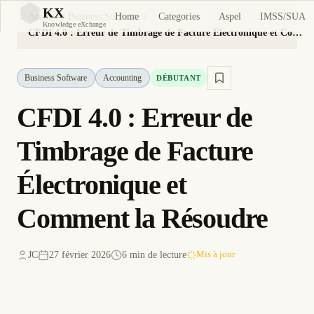
KX
Home
Categories
Aspel
IMSS/SUA
Accueil
Business Software
KX
Knowledge eXchange
CFDI 4.0 : Erreur de Timbrage de Facture Électronique et Comment la Résoudre
Business Software
Accounting
DÉBUTANT
CFDI 4.0 : Erreur de
Timbrage de Facture
Électronique et
Comment la Résoudre
JC
27 février 2026
6 min de lecture
Mis à jour