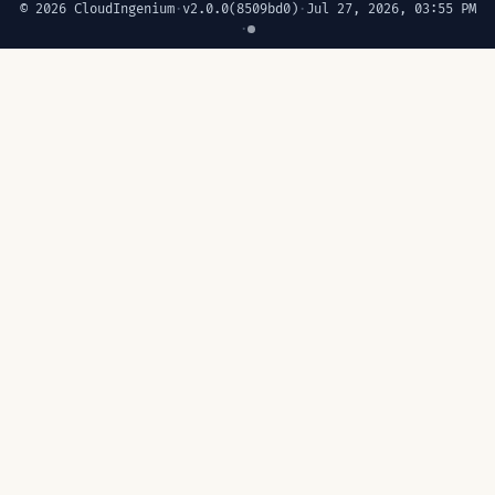
© 2026 CloudIngenium
·
v2.0.0
(8509bd0)
·
Jul 27, 2026, 03:55 PM
·