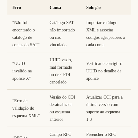
Erro
Causa
Solução
“Não foi
Catálogo SAT
Importar catálogo
encontrado o
não importado
XML e associar
catálogo de
ou não
códigos agrupadores a
contas do SAT”
vinculado
cada conta
UUID vazio,
“UUID
Verificar e corrigir o
mal formado
inválido na
UUID no detalhe da
ou de CFDI
apólice X”
apólice
cancelado
Versão do COI
Atualizar COI para a
“Erro de
desatualizada
última versão com
validação do
ou esquema
suporte ao esquema
esquema XML”
anterior
1.3
Campo RFC
Preencher o RFC
“RFC do