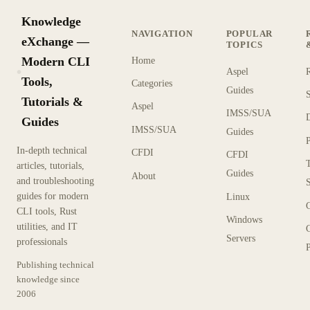
Knowledge
NAVIGATION
POPULAR
eXchange —
TOPICS
Modern CLI
Home
Aspel
KX
Tools,
Categories
Guides
Tutorials &
Aspel
IMSS/SUA
Guides
IMSS/SUA
Guides
In-depth technical
CFDI
CFDI
articles, tutorials,
Guides
About
and troubleshooting
guides for modern
Linux
CLI tools, Rust
Windows
utilities, and IT
Servers
professionals
P
Publishing technical
knowledge since
2006