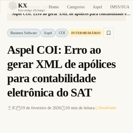
KX
Home
Categories
Aspel
IMSS/SUA
Início
Business Software
KX
Knowledge eXchange
Aspel COI: Erro ao gerar XML de apólices para contabilidade eletrônica do SAT
Business Software
Aspel
COI
INTERMEDIÁRIO
Aspel COI: Erro ao
gerar XML de apólices
para contabilidade
eletrônica do SAT
JC
19 de fevereiro de 2026
10 min de leitura
Atualizado