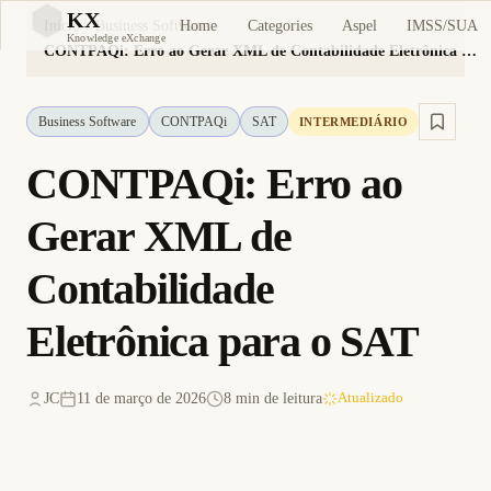
KX
Home
Categories
Aspel
IMSS/SUA
Início
Business Software
KX
Knowledge eXchange
CONTPAQi: Erro ao Gerar XML de Contabilidade Eletrônica para o SAT
Business Software
CONTPAQi
SAT
INTERMEDIÁRIO
CONTPAQi: Erro ao
Gerar XML de
Contabilidade
Eletrônica para o SAT
JC
11 de março de 2026
8 min de leitura
Atualizado