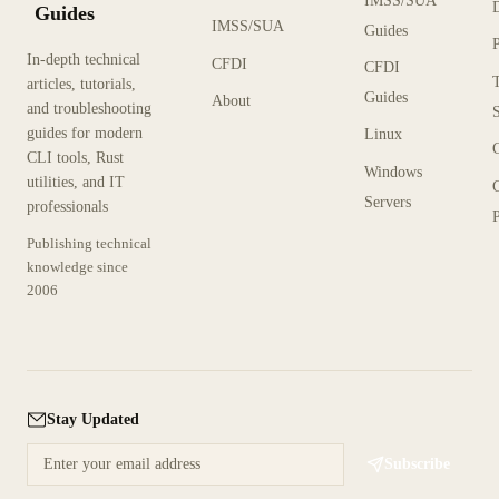
IMSS/SUA
Guides
IMSS/SUA
Guides
In-depth technical
CFDI
CFDI
articles, tutorials,
Guides
About
and troubleshooting
guides for modern
Linux
CLI tools, Rust
Windows
utilities, and IT
Servers
professionals
P
Publishing technical
knowledge since
2006
Stay Updated
Subscribe