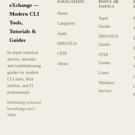
NAVIGATION
POPULAR
eXchange —
TOPICS
Modern CLI
Home
Aspel
KX
Tools,
Categories
Guides
Tutorials &
Aspel
IMSS/SUA
Guides
IMSS/SUA
Guides
In-depth technical
CFDI
CFDI
articles, tutorials,
Guides
About
and troubleshooting
guides for modern
Linux
CLI tools, Rust
Windows
utilities, and IT
Servers
professionals
P
Publishing technical
knowledge since
2006