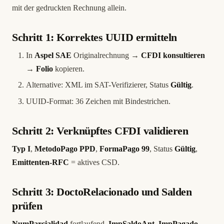
mit der gedruckten Rechnung allein.
Schritt 1: Korrektes UUID ermitteln
In
Aspel SAE
Originalrechnung →
CFDI konsultieren
→
Folio
kopieren.
Alternative: XML im SAT-Verifizierer, Status
Gültig
.
UUID-Format: 36 Zeichen mit Bindestrichen.
Schritt 2: Verknüpftes CFDI validieren
Typ I
,
MetodoPago PPD
,
FormaPago 99
, Status
Gültig
,
Emittenten-RFC
= aktives CSD.
Schritt 3: DoctoRelacionado und Salden
prüfen
NumParcialidad
fortlaufend,
ImpSaldoAnt
,
ImpPagado
,