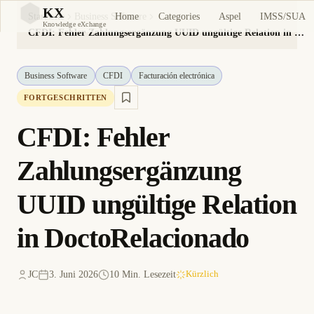
KX
Home
Categories
Aspel
IMSS/SUA
Startseite
Business Software
KX
Knowledge eXchange
CFDI: Fehler Zahlungsergänzung UUID ungültige Relation in DoctoRelacionado
Business Software
CFDI
Facturación electrónica
FORTGESCHRITTEN
CFDI: Fehler
Zahlungsergänzung
UUID ungültige Relation
in DoctoRelacionado
JC
3. Juni 2026
10 Min. Lesezeit
Kürzlich