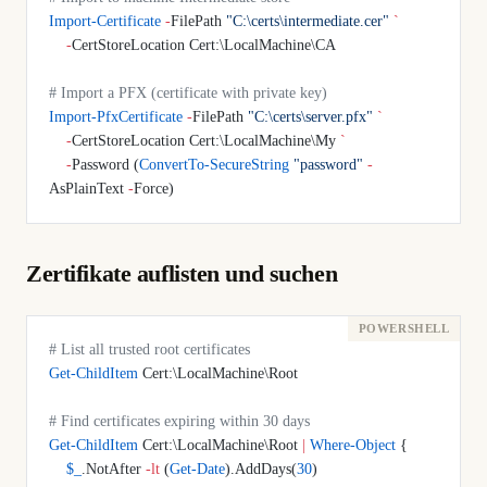
Import-Certificate
 -
FilePath 
"C:\certs\intermediate.cer"
 `
    -
CertStoreLocation Cert:\LocalMachine\CA
# Import a PFX (certificate with private key)
Import-PfxCertificate
 -
FilePath 
"C:\certs\server.pfx"
 `
    -
CertStoreLocation Cert:\LocalMachine\My 
`
    -
Password (
ConvertTo-SecureString
 "password"
 -
AsPlainText 
-
Force)
Zertifikate auflisten und suchen
# List all trusted root certificates
Get-ChildItem
 Cert:\LocalMachine\Root
# Find certificates expiring within 30 days
Get-ChildItem
 Cert:\LocalMachine\Root 
|
 Where-Object
 {
    $_
.NotAfter 
-lt
 (
Get-Date
).AddDays(
30
)