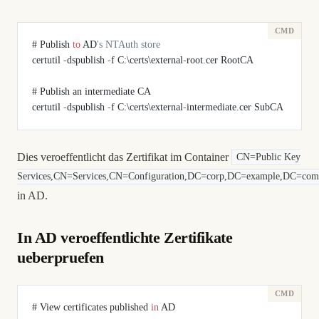
# Publish 
to
 AD
's NTAuth store
certutil 
-
dspublish 
-
f C:\certs\external
-
root.cer RootCA
# Publish an intermediate CA
certutil 
-
dspublish 
-
f C:\certs\external
-
intermediate.cer SubCA
Dies veroeffentlicht das Zertifikat im Container
CN=Public Key
Services,CN=Services,CN=Configuration,DC=corp,DC=example,DC=com
in AD.
In AD veroeffentlichte Zertifikate
ueberpruefen
# View certificates published 
in
 AD