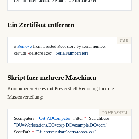
certutil 
-
user 
-
addstore Root C:\certs\rootca.cer
Ein Zertifikat entfernen
# 
Remove
 from Trusted Root store by serial number
certutil 
-
delstore Root 
"SerialNumberHere"
Skript fuer mehrere Maschinen
Kombinieren Sie es mit PowerShell Remoting fuer die
Massenverteilung:
$computers 
=
 Get-ADComputer
 -
Filter 
*
 -
SearchBase 
"OU=Workstations,DC=corp,DC=example,DC=com"
$certPath 
=
 "\\fileserver\share\certs\rootca.cer"