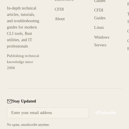
Guides
In-depth technical
CFDI
CFDI
articles, tutorials,
Guides
About
and troubleshooting
guides for modern
Linux
CLI tools, Rust
Windows
utilities, and IT
Servers
professionals
P
Publishing technical
knowledge since
2006
Stay Updated
Subscribe
No spam, unsubscribe anytime.