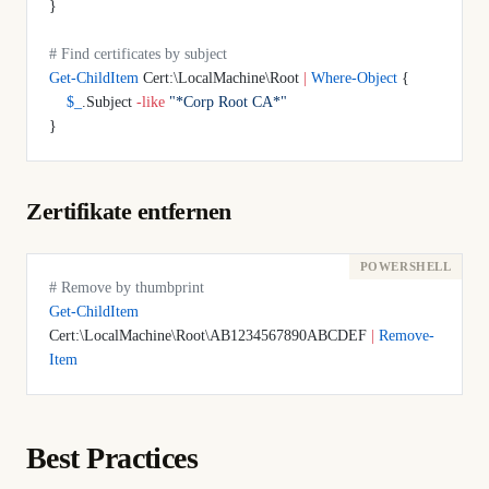
}
# Find certificates by subject
Get-ChildItem
 Cert:\LocalMachine\Root 
|
 Where-Object
 {
    $_
.Subject 
-like
 "*Corp Root CA*"
}
Zertifikate entfernen
# Remove by thumbprint
Get-ChildItem
Cert:\LocalMachine\Root\AB1234567890ABCDEF 
|
 Remove-
Item
Best Practices