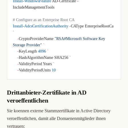
Install-WindowsFeature
 AD
-
Certificate 
-
IncludeManagementTools
# Configure as an Enterprise Root CA
Install-AdcsCertificationAuthority
 -
CAType EnterpriseRootCa 
`
    -
CryptoProviderName 
"RSA#Microsoft Software Key 
Storage Provider"
 `
    -
KeyLength 
4096
 `
    -
HashAlgorithmName SHA256 
`
    -
ValidityPeriod Years 
`
    -
ValidityPeriodUnits 
10
Drittanbieter-Zertifikate in AD
veroeffentlichen
Sie koennen externe Stammzertifikate in Active Directory
veroeffentlichen, damit alle Domaenenmitglieder ihnen
vertrauen: