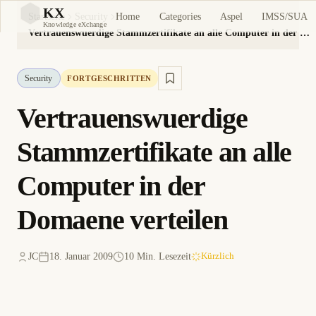
KX
Home
Categories
Aspel
IMSS/SUA
Startseite
Security
KX
Knowledge eXchange
Vertrauenswuerdige Stammzertifikate an alle Computer in der Domaene verteilen
Security
FORTGESCHRITTEN
Vertrauenswuerdige
Stammzertifikate an alle
Computer in der
Domaene verteilen
JC
18. Januar 2009
10 Min. Lesezeit
Kürzlich