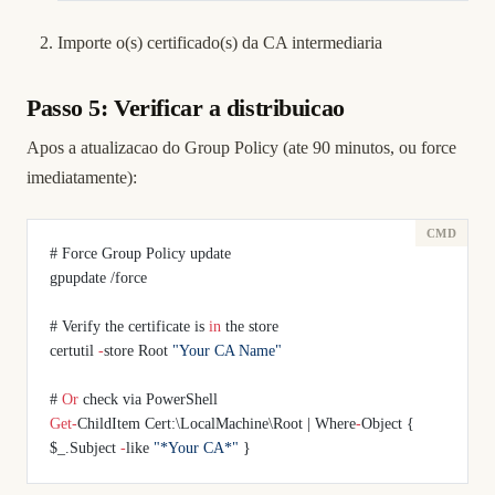
Importe o(s) certificado(s) da CA intermediaria
Passo 5: Verificar a distribuicao
Apos a atualizacao do Group Policy (ate 90 minutos, ou force
imediatamente):
# Force Group Policy update
gpupdate /force
# Verify the certificate is 
in
 the store
certutil 
-
store Root 
"Your CA Name"
# 
Or
 check via PowerShell
Get-
ChildItem Cert:\LocalMachine\Root | Where
-
Object { 
$_.Subject 
-
like 
"*Your CA*"
 }