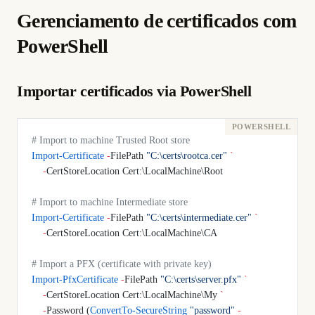
Gerenciamento de certificados com
PowerShell
Importar certificados via PowerShell
# Import to machine Trusted Root store
Import-Certificate
 -
FilePath 
"C:\certs\rootca.cer"
 `
    -
CertStoreLocation Cert:\LocalMachine\Root
# Import to machine Intermediate store
Import-Certificate
 -
FilePath 
"C:\certs\intermediate.cer"
 `
    -
CertStoreLocation Cert:\LocalMachine\CA
# Import a PFX (certificate with private key)
Import-PfxCertificate
 -
FilePath 
"C:\certs\server.pfx"
 `
    -
CertStoreLocation Cert:\LocalMachine\My 
`
    -
Password (
ConvertTo-SecureString
 "password"
 -