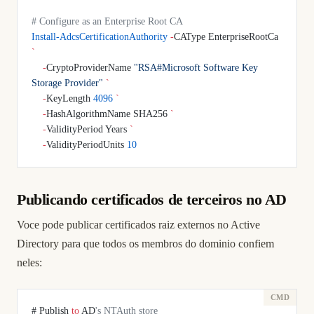
# Configure as an Enterprise Root CA
Install-AdcsCertificationAuthority
 -
CAType EnterpriseRootCa 
`
    -
CryptoProviderName 
"RSA#Microsoft Software Key 
Storage Provider"
 `
    -
KeyLength 
4096
 `
    -
HashAlgorithmName SHA256 
`
    -
ValidityPeriod Years 
`
    -
ValidityPeriodUnits 
10
Publicando certificados de terceiros no AD
Voce pode publicar certificados raiz externos no Active
Directory para que todos os membros do dominio confiem
neles:
# Publish 
to
 AD
's NTAuth store