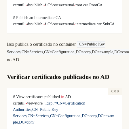
certutil 
-
dspublish 
-
f C:\certs\external
-
root.cer RootCA
# Publish an intermediate CA
certutil 
-
dspublish 
-
f C:\certs\external
-
intermediate.cer SubCA
Isso publica o certificado no container
CN=Public Key
Services,CN=Services,CN=Configuration,DC=corp,DC=example,DC=com
no AD.
Verificar certificados publicados no AD
# View certificates published 
in
 AD
certutil 
-
viewstore 
"ldap:///CN=Certification 
Authorities,CN=Public Key 
Services,CN=Services,CN=Configuration,DC=corp,DC=exam
ple,DC=com"