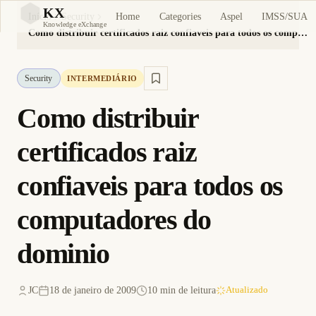
KX
Home
Categories
Aspel
IMSS/SUA
Início
Security
KX
Knowledge eXchange
Como distribuir certificados raiz confiaveis para todos os computadores do dominio
Security
INTERMEDIÁRIO
Como distribuir
certificados raiz
confiaveis para todos os
computadores do
dominio
JC
18 de janeiro de 2009
10 min de leitura
Atualizado