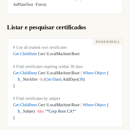
AsPlainText 
-
Force)
Listar e pesquisar certificados
# List all trusted root certificates
Get-ChildItem
 Cert:\LocalMachine\Root
# Find certificates expiring within 30 days
Get-ChildItem
 Cert:\LocalMachine\Root 
|
 Where-Object
 {
    $_
.NotAfter 
-lt
 (
Get-Date
).AddDays(
30
)
}
# Find certificates by subject
Get-ChildItem
 Cert:\LocalMachine\Root 
|
 Where-Object
 {
    $_
.Subject 
-like
 "*Corp Root CA*"
}