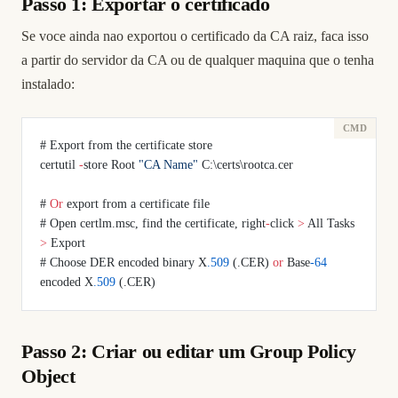
Passo 1: Exportar o certificado
Se voce ainda nao exportou o certificado da CA raiz, faca isso
a partir do servidor da CA ou de qualquer maquina que o tenha
instalado:
# Export from the certificate store
certutil 
-
store Root 
"CA Name"
 C:\certs\rootca.cer
# 
Or
 export from a certificate file
# Open certlm.msc, find the certificate, right
-
click 
>
 All Tasks 
>
 Export
# Choose DER encoded binary X
.509
 (.CER) 
or
 Base
-64
encoded X
.509
 (.CER)
Passo 2: Criar ou editar um Group Policy
Object