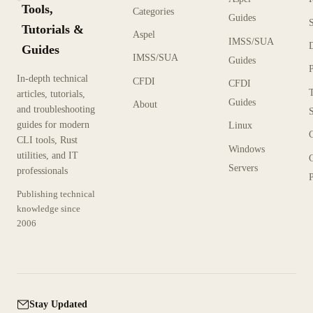
KX
Tools,
Categories
Guides
Tutorials &
Aspel
IMSS/SUA
Guides
IMSS/SUA
Guides
In-depth technical
CFDI
CFDI
articles, tutorials,
Guides
About
and troubleshooting
guides for modern
Linux
CLI tools, Rust
Windows
utilities, and IT
Servers
professionals
P
Publishing technical
knowledge since
2006
Stay Updated