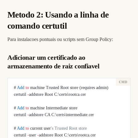
Metodo 2: Usando a linha de
comando certutil
Para instalacoes pontuais ou scripts sem Group Policy:
Adicionar um certificado ao
armazenamento de raiz confiavel
# 
Add
 to
 machine Trusted Root store (requires admin)
certutil 
-
addstore Root C:\certs\rootca.cer
# 
Add
 to
 machine Intermediate store
certutil 
-
addstore CA C:\certs\intermediate.cer
# 
Add
 to
 current user
's Trusted Root store
certutil 
-
user 
-
addstore Root C:\certs\rootca.cer