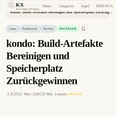
KX
Home
Categories
Aspel
IMSS/SUA
Startseite
Linux
KX
Knowledge eXchange
kondo: Build-Artefakte Bereinigen und Speicherplatz Zurückgewinnen
Linux
Productivity
DevOps
ANFÄNGER
kondo: Build-Artefakte
Bereinigen und
Speicherplatz
Zurückgewinnen
JC
24. März 2026
6 Min. Lesezeit
Kürzlich