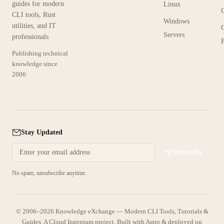
guides for modern
Linux
CLI tools, Rust
Windows
utilities, and IT
Servers
professionals
P
Publishing technical
knowledge since
2006
Stay Updated
Subscribe
No spam, unsubscribe anytime.
© 2006–2026 Knowledge eXchange — Modern CLI Tools, Tutorials &
Guides. A
Cloud Ingenium
project.
Built with
Astro
& deployed on