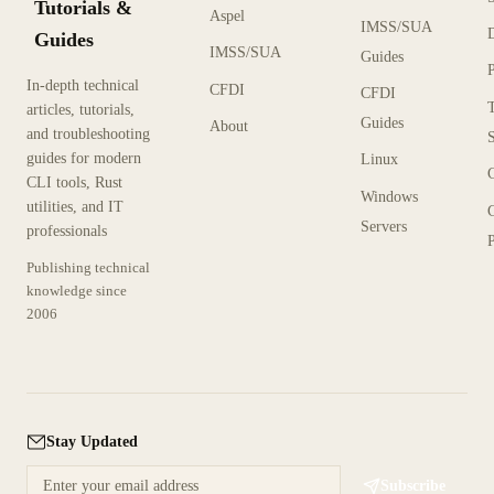
Tutorials &
Aspel
IMSS/SUA
Guides
IMSS/SUA
Guides
In-depth technical
CFDI
CFDI
articles, tutorials,
Guides
About
and troubleshooting
guides for modern
Linux
CLI tools, Rust
Windows
utilities, and IT
Servers
professionals
P
Publishing technical
knowledge since
2006
Stay Updated
Subscribe