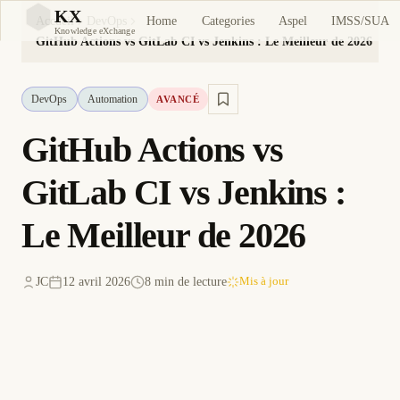
KX
Home
Categories
Aspel
IMSS/SUA
Accueil
DevOps
KX
Knowledge eXchange
GitHub Actions vs GitLab CI vs Jenkins : Le Meilleur de 2026
DevOps
Automation
AVANCÉ
GitHub Actions vs
GitLab CI vs Jenkins :
Le Meilleur de 2026
JC
12 avril 2026
8 min de lecture
Mis à jour