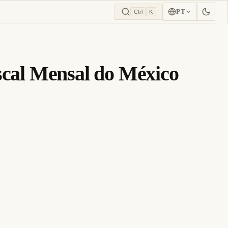
PT
Ctrl
K
cal Mensal do México