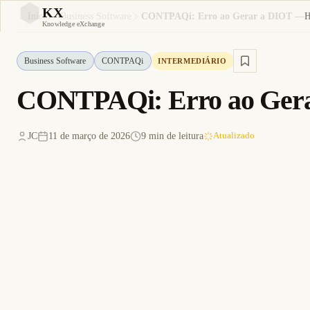
KX
Início
Business Software
KX
Knowledge eXchange
Business Software
CONTPAQi
INTERMEDIÁRIO
CONTPAQi: Erro ao Gerar
JC
11 de março de 2026
9 min de leitura
Atualizado