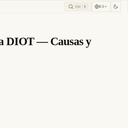
ES
Ctrl
K
la DIOT — Causas y