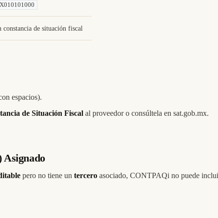
X010101000
n constancia de situación fiscal
con espacios).
ancia de Situación Fiscal
al proveedor o consúltela en
sat.gob.mx
.
) Asignado
itable
pero no tiene un
tercero
asociado, CONTPAQi no puede incluir e