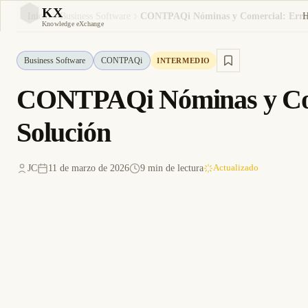
KX
Inicio
Business Software
KX
Knowledge eXchange
Business Software
CONTPAQi
INTERMEDIO
CONTPAQi Nóminas y Come
Solución
JC
11 de marzo de 2026
9 min de lectura
Actualizado