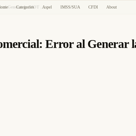
Home
Categories
Aspel
IMSS/SUA
CFDI
About
CONTPAQi Nóminas y Comercial: Error al Generar la DIOT — Causas y Solución
rcial: Error al Generar 