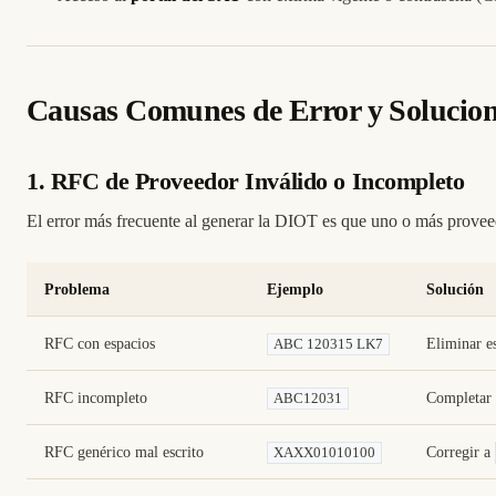
Causas Comunes de Error y Solucion
1. RFC de Proveedor Inválido o Incompleto
El error más frecuente al generar la DIOT es que uno o más prov
Problema
Ejemplo
Solución
RFC con espacios
Eliminar e
ABC 120315 LK7
RFC incompleto
Completar 
ABC12031
RFC genérico mal escrito
Corregir a
XAXX01010100