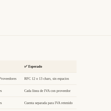
✅ Esperado
Proveedores
RFC 12 o 13 chars, sin espacios
es
Cada línea de IVA con proveedor
es
Cuenta separada para IVA retenido