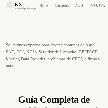
Guía Completa de
KX
Home
Categories
Aspel
IMSS/SUA
KX
Knowledge eXchange
Troubleshooting Aspel
SAE, COI, NOI
Soluciones expertas para errores comunes de Aspel
SAE, COI, NOI y Servidor de Licencias. EEFFACE,
Missing Data Provider, problemas de CFDI, e.firma y
más.
Guía Completa de