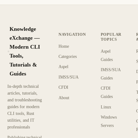
Knowledge
NAVIGATION
POPULAR
eXchange —
TOPICS
Modern CLI
Home
Aspel
KX
Tools,
Categories
Guides
Tutorials &
Aspel
IMSS/SUA
Guides
IMSS/SUA
Guides
In-depth technical
CFDI
CFDI
articles, tutorials,
Guides
About
and troubleshooting
guides for modern
Linux
CLI tools, Rust
Windows
utilities, and IT
Servers
professionals
P
Publishing technical