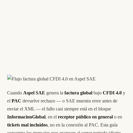
Cuando
Aspel SAE
genera la
factura global
bajo
CFDI 4.0
y
el
PAC
devuelve rechazo — o SAE muestra error antes de
enviar el XML — el fallo casi siempre está en el bloque
InformacionGlobal
, en el
receptor público en general
o en
tickets mal incluidos
, no en la conexión al PAC. Esta guía
concentra los mensajes que aparecen al cerrar periodo (diario,