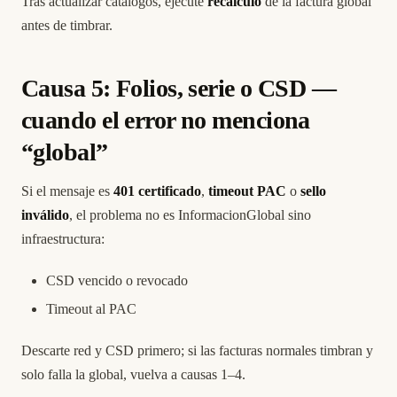
Tras actualizar catálogos, ejecute
recálculo
de la factura global
antes de timbrar.
Causa 5: Folios, serie o CSD —
cuando el error no menciona
“global”
Si el mensaje es
401 certificado
,
timeout PAC
o
sello
inválido
, el problema no es InformacionGlobal sino
infraestructura:
CSD vencido o revocado
Timeout al PAC
Descarte red y CSD primero; si las facturas normales timbran y
solo falla la global, vuelva a causas 1–4.