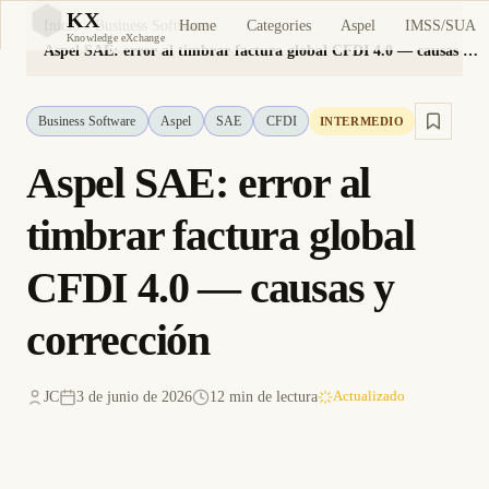
KX
Home
Categories
Aspel
IMSS/SUA
Inicio
Business Software
KX
Knowledge eXchange
Aspel SAE: error al timbrar factura global CFDI 4.0 — causas y corrección
Business Software
Aspel
SAE
CFDI
INTERMEDIO
Aspel SAE: error al
timbrar factura global
CFDI 4.0 — causas y
corrección
JC
3 de junio de 2026
12 min de lectura
Actualizado