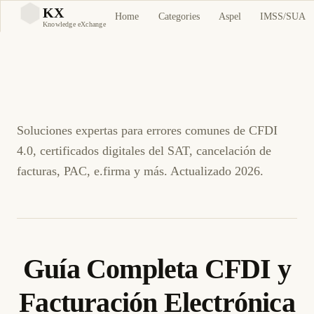
Guía Completa CFDI y
KX
Home
Categories
Aspel
IMSS/SUA
KX
Knowledge eXchange
Facturación Electrónica
México
Soluciones expertas para errores comunes de CFDI
4.0, certificados digitales del SAT, cancelación de
facturas, PAC, e.firma y más. Actualizado 2026.
Guía Completa CFDI y
Facturación Electrónica