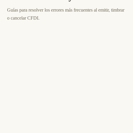
Guías para resolver los errores más frecuentes al emitir, timbrar
o cancelar CFDI.
3 de junio de 2026
BUSINESS SOFTWARE
IMSS
ES
IDSE IMSS: Error al renovar certificado
e.firma por vigencia vencida
IDSE IMSS error al renovar e.firma vencida: verifica
vigencia en SAT, genera certificado nuevo, configura Edge
modo IE y Java para firmar movimientos.
10 min de lectura
Actualizado
INTERMEDIO
3 de junio de 2026
BUSINESS SOFTWARE
CFDI
ES