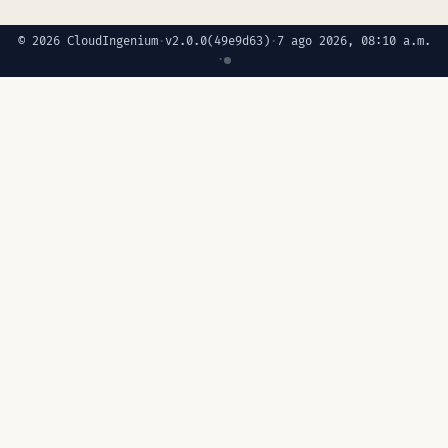
© 2026 CloudIngenium
·
v2.0.0
(49e9d63)
·
7 ago 2026, 08:10 a.m.
·