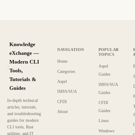
12 min de lectura
Actualizado
INTERMEDIO
Knowledge
NAVIGATION
POPULAR
eXchange —
TOPICS
Modern CLI
Home
Aspel
KX
Tools,
Categories
Guides
Tutorials &
Aspel
IMSS/SUA
Guides
IMSS/SUA
Guides
In-depth technical
CFDI
CFDI
articles, tutorials,
Guides
About
and troubleshooting
guides for modern
Linux
CLI tools, Rust
Windows
utilities, and IT