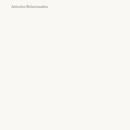
Artículos Relacionados
Estimated Time:
15m