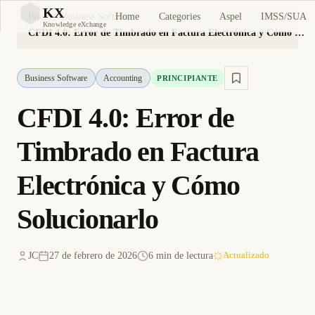
KX
Home
Categories
Aspel
IMSS/SUA
Inicio
Business Software
KX
Knowledge eXchange
CFDI 4.0: Error de Timbrado en Factura Electrónica y Cómo Solucionarlo
Business Software
Accounting
PRINCIPIANTE
CFDI 4.0: Error de
Timbrado en Factura
Electrónica y Cómo
Solucionarlo
JC
27 de febrero de 2026
6 min de lectura
Actualizado