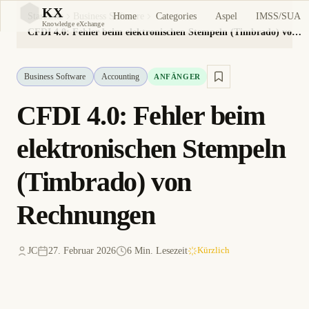
KX
Home
Categories
Aspel
IMSS/SUA
Startseite
Business Software
KX
Knowledge eXchange
CFDI 4.0: Fehler beim elektronischen Stempeln (Timbrado) von Rechnungen
Business Software
Accounting
ANFÄNGER
CFDI 4.0: Fehler beim
elektronischen Stempeln
(Timbrado) von
Rechnungen
JC
27. Februar 2026
6 Min. Lesezeit
Kürzlich