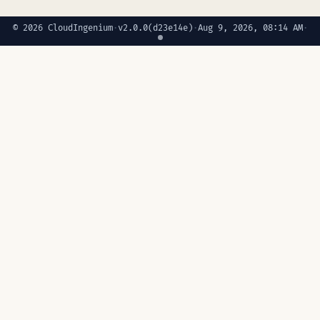
© 2026 CloudIngenium
·
v2.0.0
(d23e14e)
·
Aug 9, 2026, 08:14 AM
·