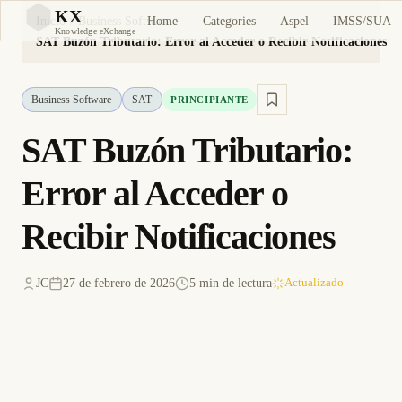
KX
Home
Categories
Aspel
IMSS/SUA
Inicio
Business Software
KX
Knowledge eXchange
SAT Buzón Tributario: Error al Acceder o Recibir Notificaciones
Business Software
SAT
PRINCIPIANTE
SAT Buzón Tributario:
Error al Acceder o
Recibir Notificaciones
JC
27 de febrero de 2026
5 min de lectura
Actualizado