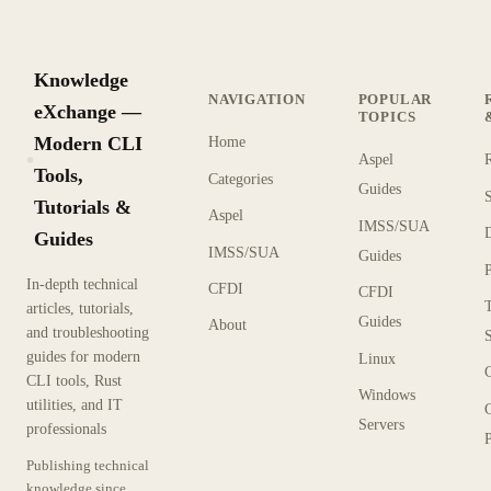
Knowledge
NAVIGATION
POPULAR
eXchange —
TOPICS
Modern CLI
Home
Aspel
KX
Tools,
Categories
Guides
Tutorials &
Aspel
IMSS/SUA
Guides
IMSS/SUA
Guides
In-depth technical
CFDI
CFDI
articles, tutorials,
Guides
About
and troubleshooting
guides for modern
Linux
CLI tools, Rust
Windows
utilities, and IT
Servers
professionals
P
Publishing technical
knowledge since