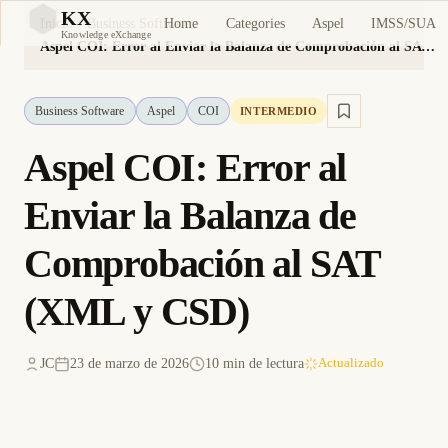
KX
Home
Categories
Aspel
IMSS/SUA
Inicio
Business Software
KX
Knowledge eXchange
Aspel COI: Error al Enviar la Balanza de Comprobación al SAT (XML y CSD)
Business Software
Aspel
COI
INTERMEDIO
Aspel COI: Error al
Enviar la Balanza de
Comprobación al SAT
(XML y CSD)
JC
23 de marzo de 2026
10 min de lectura
Actualizado