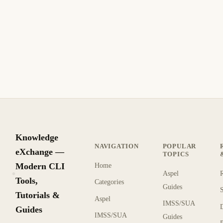
Aspel COI: Error al Realizar el Cierre del
Ejercicio Anual Contable
Aspel COI errores en el cierre de ejercicio anual: pólizas
descuadradas, póliza de cierre incorrecta, saldos iniciales y
balanza de comprobación SAT.
10 min de lectura
Actualizado
INTERMEDIO
Knowledge
NAVIGATION
POPULAR
eXchange —
TOPICS
Modern CLI
Home
Aspel
KX
Tools,
Categories
Guides
Tutorials &
Aspel
IMSS/SUA
Guides
IMSS/SUA
Guides