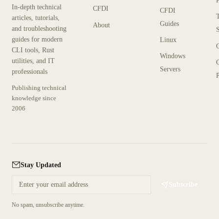
In-depth technical
CFDI
CFDI
articles, tutorials,
Guides
About
and troubleshooting
guides for modern
Linux
CLI tools, Rust
Windows
utilities, and IT
Servers
professionals
P
Publishing technical
knowledge since
2006
Stay Updated
Subscribe
No spam, unsubscribe anytime.