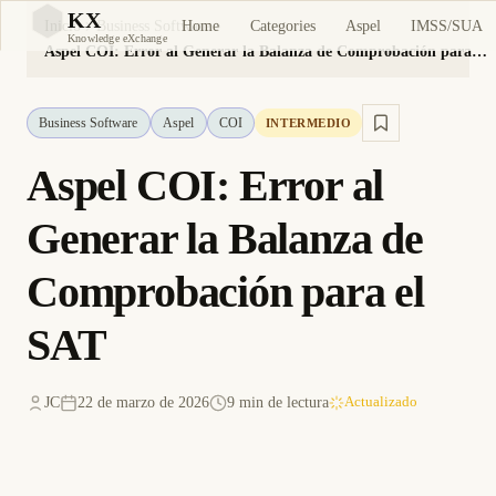
KX
Home
Categories
Aspel
IMSS/SUA
Inicio
Business Software
KX
Knowledge eXchange
Aspel COI: Error al Generar la Balanza de Comprobación para el SAT
Business Software
Aspel
COI
INTERMEDIO
Aspel COI: Error al
Generar la Balanza de
Comprobación para el
SAT
JC
22 de marzo de 2026
9 min de lectura
Actualizado