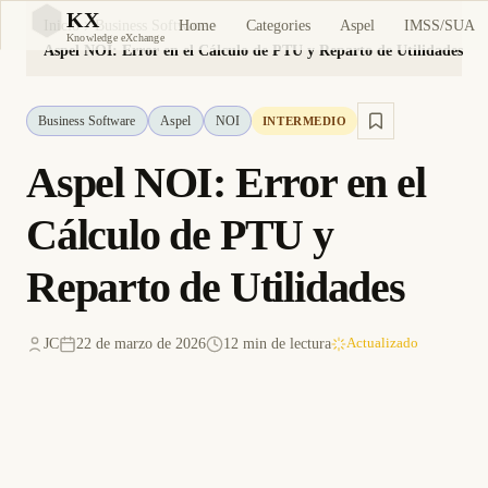
KX
Home
Categories
Aspel
IMSS/SUA
Inicio
Business Software
KX
Knowledge eXchange
Aspel NOI: Error en el Cálculo de PTU y Reparto de Utilidades
Business Software
Aspel
NOI
INTERMEDIO
Aspel NOI: Error en el
Cálculo de PTU y
Reparto de Utilidades
JC
22 de marzo de 2026
12 min de lectura
Actualizado