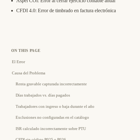
Aspel COI: Error al cerrar ejercicio contable anual
CFDI 4.0: Error de timbrado en factura electrónica
ON THIS PAGE
El Error
Causa del Problema
Renta gravable capturada incorrectamente
Días trabajados vs. días pagados
Trabajadores con ingreso o baja durante el año
Exclusiones no configuradas en el catálogo
ISR calculado incorrectamente sobre PTU
CFDI sin código P025 o P026