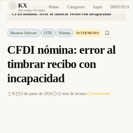
KX
Home
Categories
Aspel
IMSS/SUA
Inicio
Business Software
KX
Knowledge eXchange
CFDI nómina: error al timbrar recibo con incapacidad
Business Software
CFDI
Nómina
INTERMEDIO
CFDI nómina: error al
timbrar recibo con
incapacidad
JC
3 de junio de 2026
12 min de lectura
Actualizado