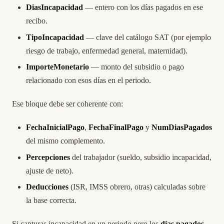
DiasIncapacidad
— entero con los días pagados en ese
recibo.
TipoIncapacidad
— clave del catálogo SAT (por ejemplo
riesgo de trabajo, enfermedad general, maternidad).
ImporteMonetario
— monto del subsidio o pago
relacionado con esos días en el periodo.
Ese bloque debe ser coherente con:
FechaInicialPago
,
FechaFinalPago
y
NumDiasPagados
del mismo complemento.
Percepciones
del trabajador (sueldo, subsidio incapacidad,
ajuste de neto).
Deducciones
(ISR, IMSS obrero, otras) calculadas sobre
la base correcta.
Si capturas incapacidad en un periodo pero los
días pagados