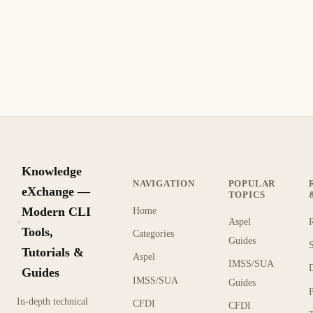
conexión con el PAC
Guía para resolver timeout de timbrado en Aspel SAE: URL
PAC, firewall puerto 443, CSD vigente, reloj del sistema y
prueba HTTPS con tu proveedor.
12 min de lectura
Actualizado
INTERMEDIO
Knowledge
NAVIGATION
POPULAR
eXchange —
TOPICS
Modern CLI
Home
Aspel
KX
Tools,
Categories
Guides
Tutorials &
Aspel
IMSS/SUA
Guides
IMSS/SUA
Guides
In-depth technical
CFDI
CFDI