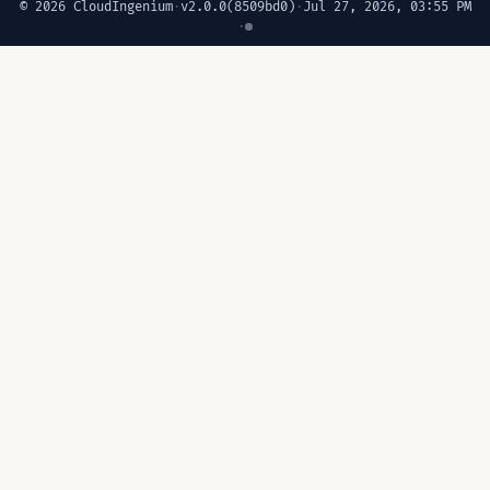
© 2026 CloudIngenium
·
v2.0.0
(8509bd0)
·
Jul 27, 2026, 03:55 PM
·