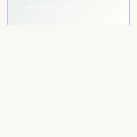
Alle CFDI-Leitfäden anzeigen →
Estimated Time:
Tools Needed: