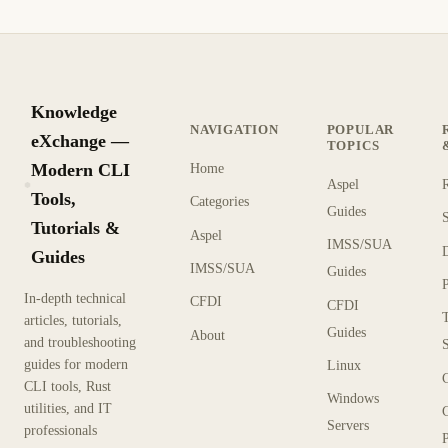
Knowledge
NAVIGATION
POPULAR
eXchange —
TOPICS
Modern CLI
Home
Aspel
KX
Tools,
Categories
Guides
Tutorials &
Aspel
IMSS/SUA
Guides
IMSS/SUA
Guides
In-depth technical
CFDI
CFDI
articles, tutorials,
Guides
About
and troubleshooting
guides for modern
Linux
CLI tools, Rust
Windows
utilities, and IT
Servers
professionals
P