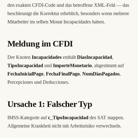
den exakten CFDI-Code und das betroffene XML-Feld — das
beschleunigt die Korrektur erheblich, besonders wenn mehrere
Mitarbeiter im selben Monat Incapacidades haben.
Meldung im CFDI
Der Knoten
Incapacidades
enthält
DiasIncapacidad
,
TipoIncapacidad
und
ImporteMonetario
, abgestimmt auf
FechaInicialPago
,
FechaFinalPago
,
NumDiasPagados
,
Percepciones und Deducciones.
Ursache 1: Falscher Typ
IMSS-Kategorie auf
c_TipoIncapacidad
des SAT mappen.
Allgemeine Krankheit nicht mit Arbeitsrisiko verwechseln.