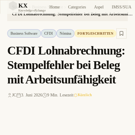
KX
Home
Categories
Aspel
IMSS/SUA
Startseite
Business Software
KX
Knowledge eXchange
CFDI Lohnabrechnung: Stempelfehler bei Beleg mit Arbeitsunfähigkeit
Business Software
CFDI
Nómina
FORTGESCHRITTEN
CFDI Lohnabrechnung:
Stempelfehler bei Beleg
mit Arbeitsunfähigkeit
JC
3. Juni 2026
9 Min. Lesezeit
Kürzlich