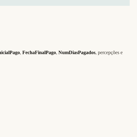
icialPago
,
FechaFinalPago
,
NumDiasPagados
, percepções e