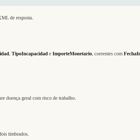
ML de resposta.
idad
,
TipoIncapacidad
e
ImporteMonetario
, coerentes com
FechaIn
e doença geral com risco de trabalho.
dois timbrados.