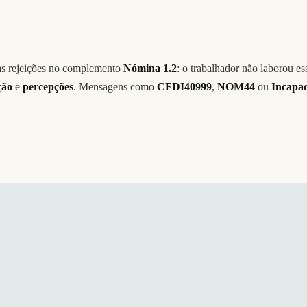
as rejeições no complemento
Nómina 1.2
: o trabalhador não laborou e
ção
e
percepções
. Mensagens como
CFDI40999
,
NOM44
ou
Incapac