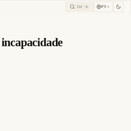
PT
Ctrl
K
 incapacidade