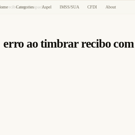
Home
Categories
Aspel
IMSS/SUA
CFDI
About
CFDI folha de pagamento: erro ao timbrar recibo com incapacidade
 erro ao timbrar recibo com