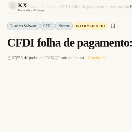
KX
Início
Business Software
KX
Knowledge eXchange
Business Software
CFDI
Nómina
INTERMEDIÁRIO
CFDI folha de pagamento:
JC
3 de junho de 2026
9 min de leitura
Atualizado