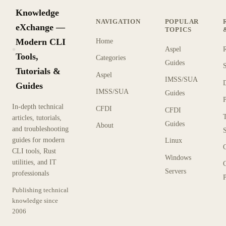
Knowledge
NAVIGATION
POPULAR
eXchange —
TOPICS
Modern CLI
Home
Aspel
KX
Tools,
Categories
Guides
Tutorials &
Aspel
IMSS/SUA
Guides
IMSS/SUA
Guides
In-depth technical
CFDI
CFDI
articles, tutorials,
Guides
About
and troubleshooting
guides for modern
Linux
CLI tools, Rust
Windows
utilities, and IT
Servers
professionals
P
Publishing technical
knowledge since
2006