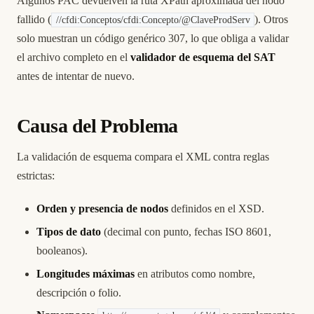
Algunos PAC devuelven la ruta XPath aproximada del nodo
fallido (
). Otros
//cfdi:Conceptos/cfdi:Concepto/@ClaveProdServ
solo muestran un código genérico 307, lo que obliga a validar
el archivo completo en el
validador de esquema del SAT
antes de intentar de nuevo.
Causa del Problema
La validación de esquema compara el XML contra reglas
estrictas:
Orden y presencia de nodos
definidos en el XSD.
Tipos de dato
(decimal con punto, fechas ISO 8601,
booleanos).
Longitudes máximas
en atributos como nombre,
descripción o folio.