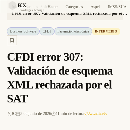
KX
Home
Categories
Aspel
IMSS/SUA
Inicio
Business Software
KX
Knowledge eXchange
CFDI error 307: Validación de esquema XML rechazada por el SAT
Business Software
CFDI
Facturación electrónica
INTERMEDIO
CFDI error 307:
Validación de esquema
XML rechazada por el
SAT
JC
3 de junio de 2026
11 min de lectura
Actualizado