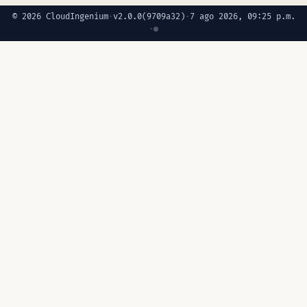
© 2026 CloudIngenium
·
v2.0.0
(9709a32)
·
7 ago 2026, 09:25 p.m.
·