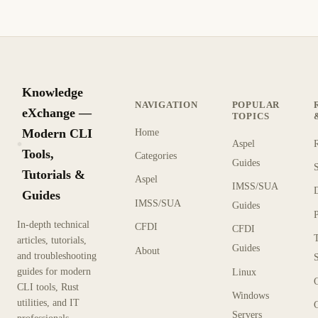
Knowledge
NAVIGATION
POPULAR
eXchange —
TOPICS
Modern CLI
Home
Aspel
KX
Tools,
Categories
Guides
Tutorials &
Aspel
IMSS/SUA
Guides
IMSS/SUA
Guides
In-depth technical
CFDI
CFDI
articles, tutorials,
Guides
About
and troubleshooting
guides for modern
Linux
CLI tools, Rust
Windows
utilities, and IT
Servers