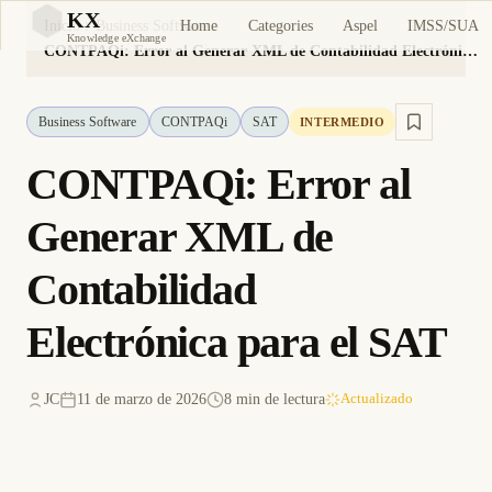
KX
Home
Categories
Aspel
IMSS/SUA
Inicio
Business Software
KX
Knowledge eXchange
CONTPAQi: Error al Generar XML de Contabilidad Electrónica para el SAT
Business Software
CONTPAQi
SAT
INTERMEDIO
CONTPAQi: Error al
Generar XML de
Contabilidad
Electrónica para el SAT
JC
11 de marzo de 2026
8 min de lectura
Actualizado