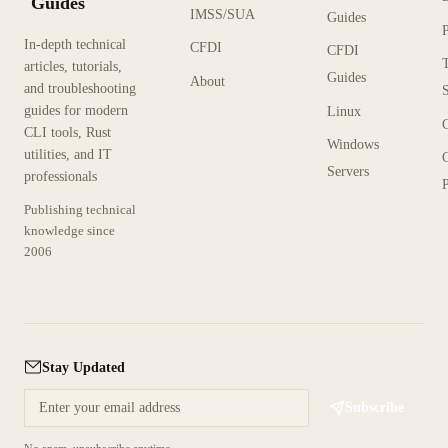
Guides
IMSS/SUA
Guides
In-depth technical
CFDI
CFDI
articles, tutorials,
Guides
About
and troubleshooting
guides for modern
Linux
CLI tools, Rust
Windows
utilities, and IT
Servers
professionals
P
Publishing technical
knowledge since
2006
Stay Updated
Subscribe