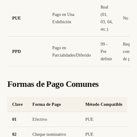
Real
Pago en Una
(01,
PUE
No requ
Exhibición
03, 04,
etc.)
99 -
Requier
Pago en
PPD
Por
comple
Parcialidades/Diferido
definir
de pago
Formas de Pago Comunes
Clave
Forma de Pago
Método Compatible
01
Efectivo
PUE
02
Cheque nominativo
PUE