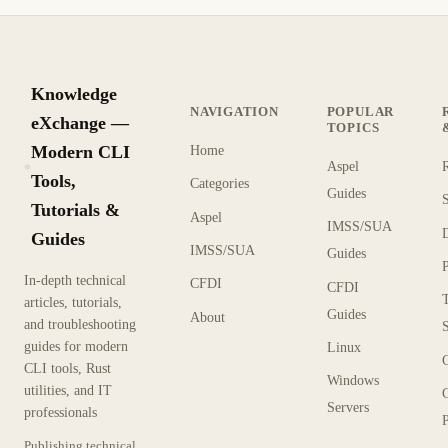
Knowledge
NAVIGATION
POPULAR
eXchange —
TOPICS
Modern CLI
Home
Aspel
KX
Tools,
Categories
Guides
Tutorials &
Aspel
IMSS/SUA
Guides
IMSS/SUA
Guides
In-depth technical
CFDI
CFDI
articles, tutorials,
Guides
About
and troubleshooting
guides for modern
Linux
CLI tools, Rust
Windows
utilities, and IT
Servers
professionals
P
Publishing technical