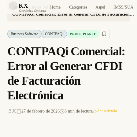
KX
Home
Categories
Aspel
IMSS/SUA
Inicio
Business Software
KX
Knowledge eXchange
CONTPAQi Comercial: Error al Generar CFDI de Facturación Electrónica
Business Software
CONTPAQi
PRINCIPIANTE
CONTPAQi Comercial:
Error al Generar CFDI
de Facturación
Electrónica
JC
27 de febrero de 2026
8 min de lectura
Actualizado