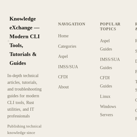
Knowledge
NAVIGATION
POPULAR
eXchange —
TOPICS
Modern CLI
Home
Aspel
KX
Tools,
Categories
Guides
Tutorials &
Aspel
IMSS/SUA
Guides
IMSS/SUA
Guides
In-depth technical
CFDI
CFDI
articles, tutorials,
Guides
About
and troubleshooting
guides for modern
Linux
CLI tools, Rust
Windows
utilities, and IT
Servers
professionals
P
Publishing technical
knowledge since