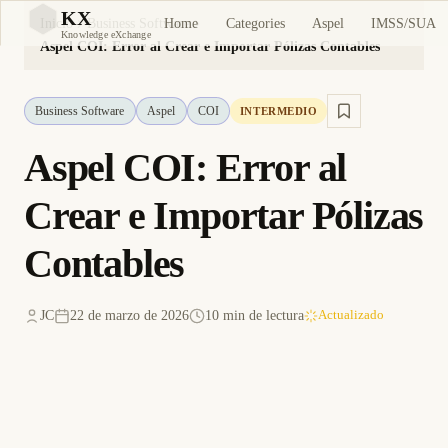
KX
Home
Categories
Aspel
IMSS/SUA
Inicio
Business Software
KX
Knowledge eXchange
Aspel COI: Error al Crear e Importar Pólizas Contables
Business Software
Aspel
COI
INTERMEDIO
Aspel COI: Error al
Crear e Importar Pólizas
Contables
JC
22 de marzo de 2026
10 min de lectura
Actualizado