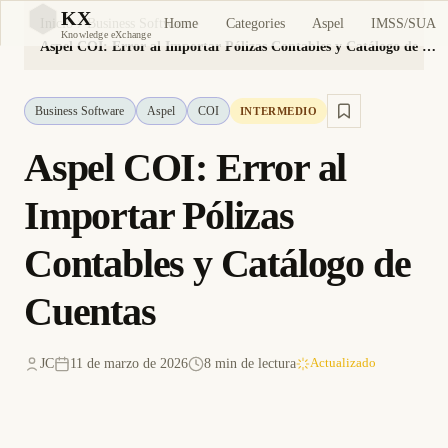
KX
Home
Categories
Aspel
IMSS/SUA
Inicio
Business Software
KX
Knowledge eXchange
Aspel COI: Error al Importar Pólizas Contables y Catálogo de Cuentas
Business Software
Aspel
COI
INTERMEDIO
Aspel COI: Error al
Importar Pólizas
Contables y Catálogo de
Cuentas
JC
11 de marzo de 2026
8 min de lectura
Actualizado