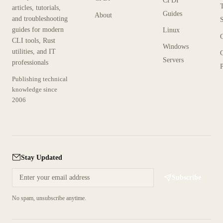
CFDI
articles, tutorials,
Guides
About
and troubleshooting
guides for modern
Linux
CLI tools, Rust
Windows
utilities, and IT
Servers
professionals
P
Publishing technical
knowledge since
2006
Stay Updated
Subscribe
No spam, unsubscribe anytime.