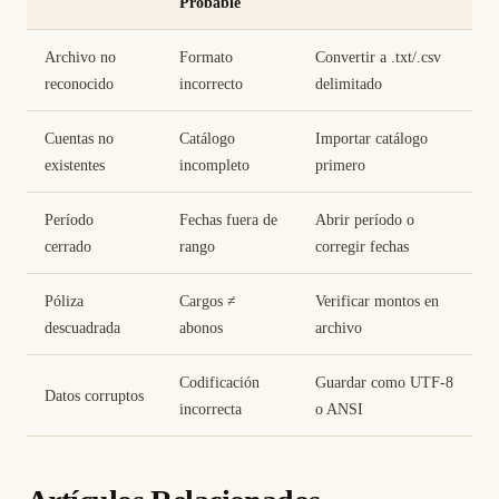
Probable
Archivo no
Formato
Convertir a .txt/.csv
reconocido
incorrecto
delimitado
Cuentas no
Catálogo
Importar catálogo
existentes
incompleto
primero
Período
Fechas fuera de
Abrir período o
cerrado
rango
corregir fechas
Póliza
Cargos ≠
Verificar montos en
descuadrada
abonos
archivo
Codificación
Guardar como UTF-8
Datos corruptos
incorrecta
o ANSI