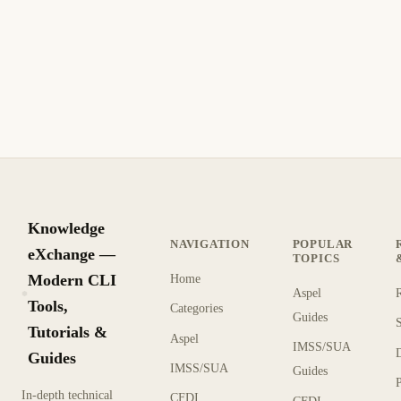
Aspel COI error 503 Abortar/Reintentar al
conectar a la base de datos
Aspel COI error 503 con botones Abortar y Reintentar:
causas de Firebird detenido, alias BDE incorrecto y pasos
para restaurar la conexión contable.
12 min de lectura
Actualizado
INTERMEDIO
Knowledge
NAVIGATION
POPULAR
eXchange —
TOPICS
Modern CLI
Home
Aspel
KX
Tools,
Categories
Guides
Tutorials &
Aspel
IMSS/SUA
Guides
IMSS/SUA
Guides
In-depth technical
CFDI