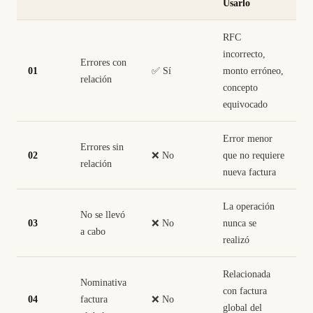
Usarlo
RFC
incorrecto,
Errores con
01
✅ Sí
monto erróneo,
relación
concepto
equivocado
Error menor
Errores sin
02
❌ No
que no requiere
relación
nueva factura
La operación
No se llevó
03
❌ No
nunca se
a cabo
realizó
Relacionada
Nominativa
con factura
04
factura
❌ No
global del