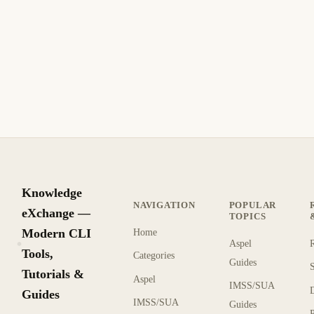
Aspel SAE: Error anticipo cliente incorrecto
Anticipo de cliente con saldo vencido en Aspel SAE: aplique
anticipo a facturas PPD, actualice saldo insoluto y timbre
complemento de pago con UUID correcto.
11 min de lectura
Actualizado
INTERMEDIO
Knowledge
NAVIGATION
POPULAR
eXchange —
TOPICS
Modern CLI
Home
Aspel
KX
Tools,
Categories
Guides
Tutorials &
Aspel
IMSS/SUA
Guides
IMSS/SUA
Guides