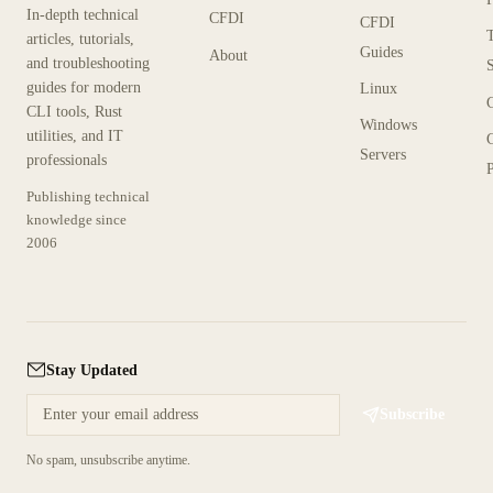
In-depth technical
CFDI
CFDI
articles, tutorials,
Guides
About
and troubleshooting
guides for modern
Linux
CLI tools, Rust
Windows
utilities, and IT
Servers
professionals
P
Publishing technical
knowledge since
2006
Stay Updated
Subscribe
No spam, unsubscribe anytime.