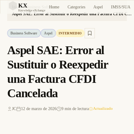
KX
Home
Categories
Aspel
IMSS/SUA
Inicio
Business Software
KX
Knowledge eXchange
Aspel SAE: Error al Sustituir o Reexpedir una Factura CFDI Cancelada
Business Software
Aspel
INTERMEDIO
Aspel SAE: Error al
Sustituir o Reexpedir
una Factura CFDI
Cancelada
JC
12 de marzo de 2026
9 min de lectura
Actualizado