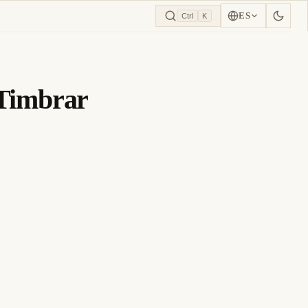
ES
Ctrl
K
 Timbrar