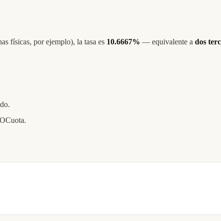
s físicas, por ejemplo), la tasa es
10.6667%
— equivalente a
dos ter
ado.
aOCuota.