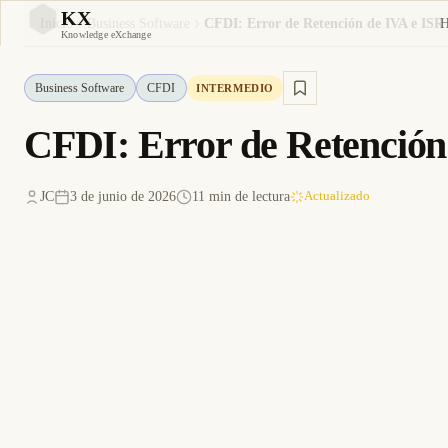
KX
Inicio
Business Software
CFDI: Error de Retención de IVA e ISR 
KX
Knowledge eXchange
Business Software
CFDI
INTERMEDIO
CFDI: Error de Retención 
JC
3 de junio de 2026
11 min de lectura
Actualizado