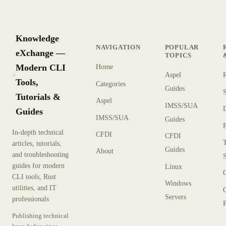
Knowledge
NAVIGATION
POPULAR
eXchange —
TOPICS
Modern CLI
Home
Aspel
KX
Tools,
Categories
Guides
Tutorials &
Aspel
IMSS/SUA
Guides
IMSS/SUA
Guides
In-depth technical
CFDI
CFDI
articles, tutorials,
Guides
About
and troubleshooting
guides for modern
Linux
CLI tools, Rust
Windows
utilities, and IT
Servers
professionals
P
Publishing technical