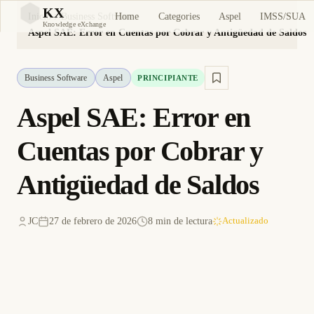
KX
Home
Categories
Aspel
IMSS/SUA
Inicio
Business Software
KX
Knowledge eXchange
Aspel SAE: Error en Cuentas por Cobrar y Antigüedad de Saldos
Business Software
Aspel
PRINCIPIANTE
Aspel SAE: Error en
Cuentas por Cobrar y
Antigüedad de Saldos
JC
27 de febrero de 2026
8 min de lectura
Actualizado