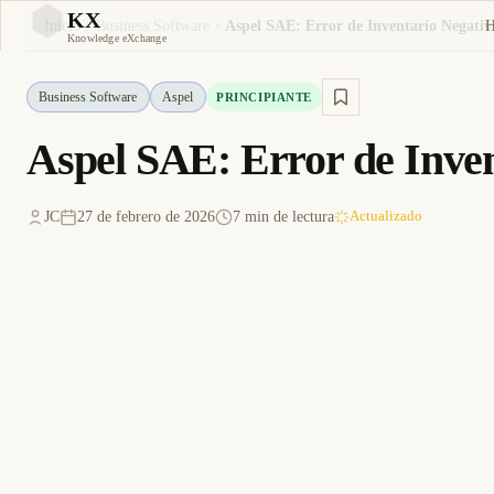
KX
Inicio
Business Software
Aspel SAE: Error de Inventario Negati
KX
Knowledge eXchange
Business Software
Aspel
PRINCIPIANTE
Aspel SAE: Error de Inve
JC
27 de febrero de 2026
7 min de lectura
Actualizado