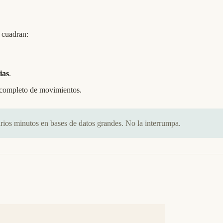
o cuadran:
ias
.
l completo de movimientos.
arios minutos en bases de datos grandes. No la interrumpa.