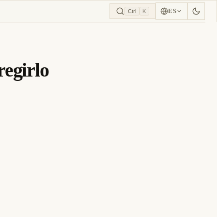
ES
Ctrl
K
egirlo