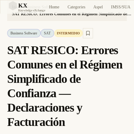
KX
Home
Categories
Aspel
IMSS/SUA
Inicio
Business Software
KX
Knowledge eXchange
SAT RESICO: Errores Comunes en el Régimen Simplificado de Confianza — Declaraciones y Facturación
Business Software
SAT
INTERMEDIO
SAT RESICO: Errores
Comunes en el Régimen
Simplificado de
Confianza —
Declaraciones y
Facturación