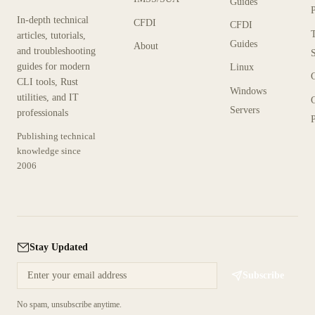
Guides
In-depth technical
CFDI
CFDI
articles, tutorials,
Guides
About
and troubleshooting
guides for modern
Linux
CLI tools, Rust
Windows
utilities, and IT
Servers
professionals
P
Publishing technical
knowledge since
2006
Stay Updated
Subscribe
No spam, unsubscribe anytime.