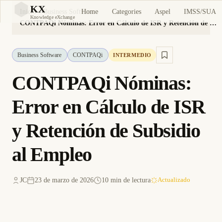
KX
Home
Categories
Aspel
IMSS/SUA
Inicio
Business Software
KX
Knowledge eXchange
CONTPAQi Nóminas: Error en Cálculo de ISR y Retención de Subsidio al Empleo
Business Software
CONTPAQi
INTERMEDIO
CONTPAQi Nóminas:
Error en Cálculo de ISR
y Retención de Subsidio
al Empleo
JC
23 de marzo de 2026
10 min de lectura
Actualizado