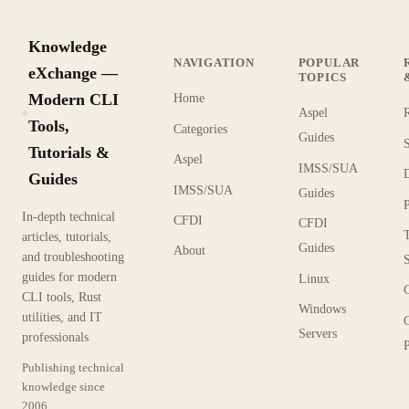
Knowledge
NAVIGATION
POPULAR
eXchange —
TOPICS
Modern CLI
Home
Aspel
KX
Tools,
Categories
Guides
Tutorials &
Aspel
IMSS/SUA
Guides
IMSS/SUA
Guides
In-depth technical
CFDI
CFDI
articles, tutorials,
Guides
About
and troubleshooting
guides for modern
Linux
CLI tools, Rust
Windows
utilities, and IT
Servers
professionals
P
Publishing technical
knowledge since
2006