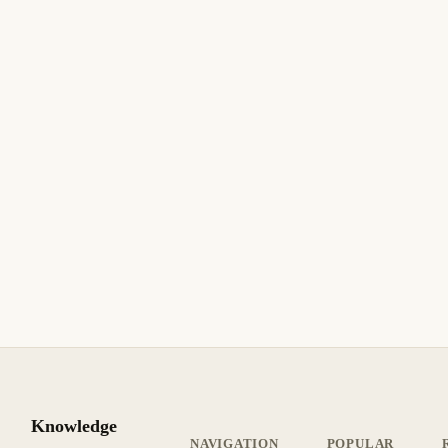
manual y validación de CFDI 4.0.
12 min de lectura
Actualizado
INTERMEDIO
11 de marzo de 2026
BUSINESS SOFTWARE
ASPEL
ES
Aspel SAE: Error al Configurar Modo
Multiempresa y Conectar Base de Datos
Solucione errores del modo multiempresa en Aspel SAE:
problemas de conexión a bases de datos en red, errores BDE
al cambiar empresa y conflictos de licencia.
8 min de lectura
Actualizado
INTERMEDIO
Knowledge
NAVIGATION
POPULAR