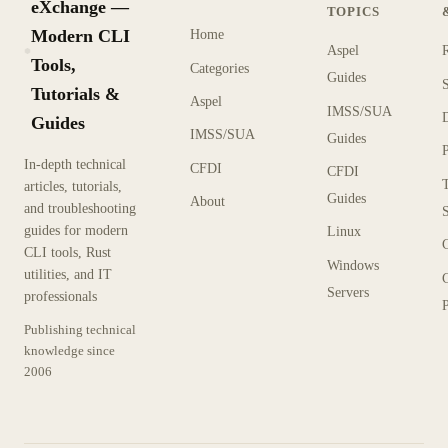
eXchange —
TOPICS
Modern CLI
Home
Aspel
KX
Tools,
Categories
Guides
Tutorials &
Aspel
IMSS/SUA
Guides
IMSS/SUA
Guides
In-depth technical
CFDI
CFDI
articles, tutorials,
Guides
About
and troubleshooting
guides for modern
Linux
CLI tools, Rust
Windows
utilities, and IT
Servers
professionals
P
Publishing technical
knowledge since
2006