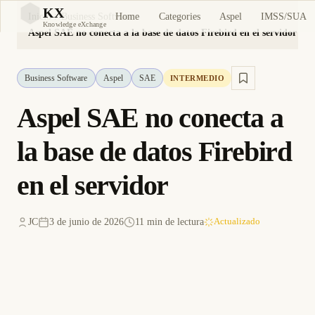
KX
Home
Categories
Aspel
IMSS/SUA
Inicio
Business Software
KX
Knowledge eXchange
Aspel SAE no conecta a la base de datos Firebird en el servidor
Business Software
Aspel
SAE
INTERMEDIO
Aspel SAE no conecta a
la base de datos Firebird
en el servidor
JC
3 de junio de 2026
11 min de lectura
Actualizado