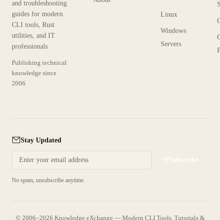
and troubleshooting
guides for modern
Linux
CLI tools, Rust
Windows
utilities, and IT
Servers
professionals
P
Publishing technical
knowledge since
2006
Stay Updated
Subscribe
No spam, unsubscribe anytime.
© 2006–2026 Knowledge eXchange — Modern CLI Tools, Tutorials &