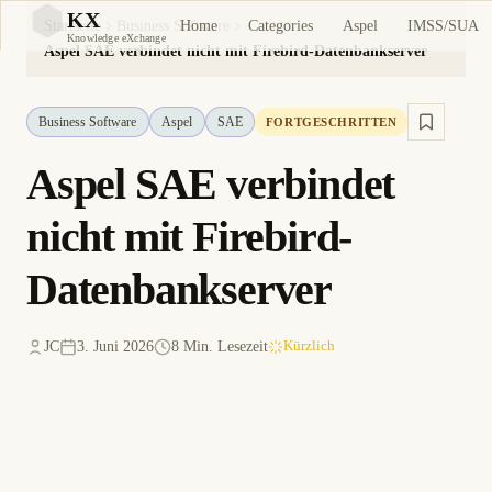
KX
Home
Categories
Aspel
IMSS/SUA
Startseite
Business Software
KX
Knowledge eXchange
Aspel SAE verbindet nicht mit Firebird-Datenbankserver
Business Software
Aspel
SAE
FORTGESCHRITTEN
Aspel SAE verbindet
nicht mit Firebird-
Datenbankserver
JC
3. Juni 2026
8 Min. Lesezeit
Kürzlich