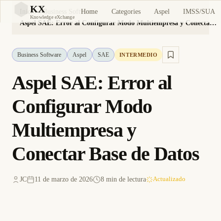
KX
Home
Categories
Aspel
IMSS/SUA
Inicio
Business Software
KX
Knowledge eXchange
Aspel SAE: Error al Configurar Modo Multiempresa y Conectar Base de Datos
Business Software
Aspel
SAE
INTERMEDIO
Aspel SAE: Error al
Configurar Modo
Multiempresa y
Conectar Base de Datos
JC
11 de marzo de 2026
8 min de lectura
Actualizado