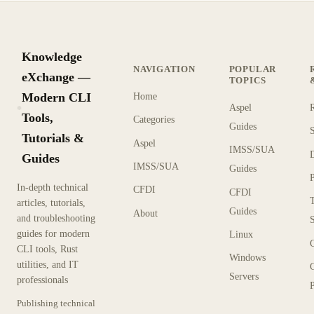
Knowledge
NAVIGATION
POPULAR
eXchange —
TOPICS
Modern CLI
Home
Aspel
KX
Tools,
Categories
Guides
Tutorials &
Aspel
IMSS/SUA
Guides
IMSS/SUA
Guides
In-depth technical
CFDI
CFDI
articles, tutorials,
Guides
About
and troubleshooting
guides for modern
Linux
CLI tools, Rust
Windows
utilities, and IT
Servers
professionals
P
Publishing technical