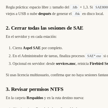
Regla práctica: espacio libre ≥ tamaño del
× 1,3. Si
.fdb
SAE8000
viejos a USB o nube
después
de generar el
en disco local.
.fbk
2. Cerrar todas las sesiones de SAE
En el servidor y en cada estación:
Cierra
Aspel SAE
por completo.
En el Administrador de tareas, finaliza procesos
si 
SAE*.exe
Opcional en servidor: desde
services.msc
, reinicia
Firebird Se
Si usas licencia multiusuario, confirma que no haya sesiones fanta
3. Revisar permisos NTFS
En la carpeta
Respaldos
y en la ruta destino nueva: