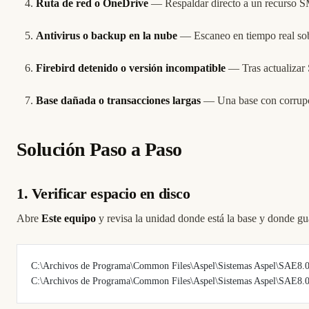
Ruta de red o OneDrive
— Respaldar directo a un recurso SM
Antivirus o backup en la nube
— Escaneo en tiempo real so
Firebird detenido o versión incompatible
— Tras actualizar S
Base dañada o transacciones largas
— Una base con corrupc
Solución Paso a Paso
1. Verificar espacio en disco
Abre
Este equipo
y revisa la unidad donde está la base y donde gu
C:\Archivos de Programa\Common Files\Aspel\Sistemas Aspel\SAE8.
C:\Archivos de Programa\Common Files\Aspel\Sistemas Aspel\SAE8.0