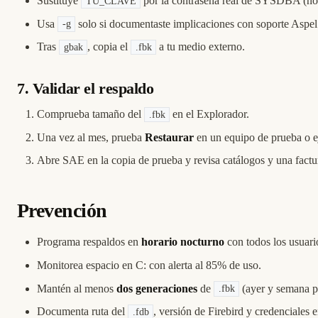
Sustituye
por la contraseña real de SYSDBA (n
TU_CLAVE
Usa
solo si documentaste implicaciones con soporte Aspel
-g
Tras
, copia el
a tu medio externo.
gbak
.fbk
7. Validar el respaldo
Comprueba tamaño del
en el Explorador.
.fbk
Una vez al mes, prueba
Restaurar
en un equipo de prueba o 
Abre SAE en la copia de prueba y revisa catálogos y una factur
Prevención
Programa respaldos en
horario nocturno
con todos los usuari
Monitorea espacio en C: con alerta al 85% de uso.
Mantén al menos
dos generaciones
de
(ayer y semana p
.fbk
Documenta ruta del
, versión de Firebird y credenciales 
.fdb