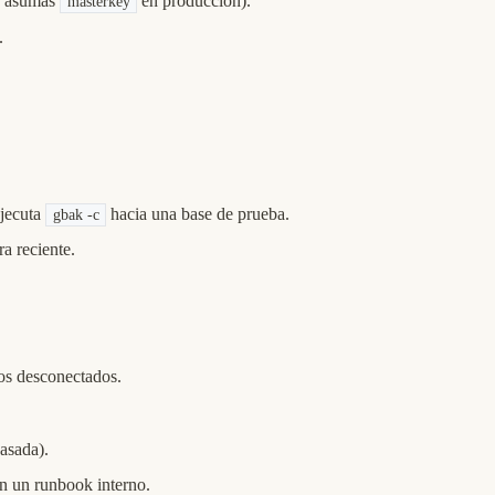
o asumas
en producción).
masterkey
.
ejecuta
hacia una base de prueba.
gbak -c
a reciente.
os desconectados.
asada).
en un runbook interno.