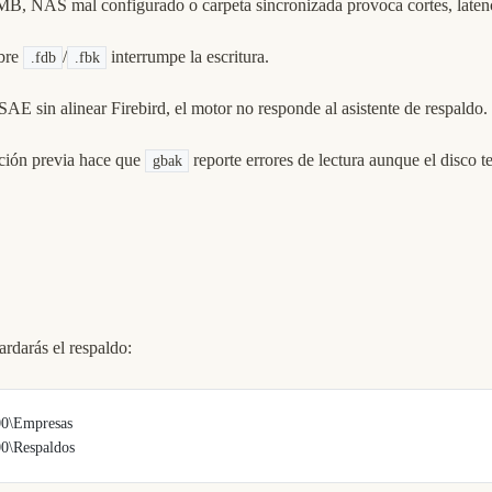
B, NAS mal configurado o carpeta sincronizada provoca cortes, latenc
bre
/
interrumpe la escritura.
.fdb
.fbk
AE sin alinear Firebird, el motor no responde al asistente de respaldo.
ión previa hace que
reporte errores de lectura aunque el disco t
gbak
ardarás el respaldo:
00\Empresas
0\Respaldos