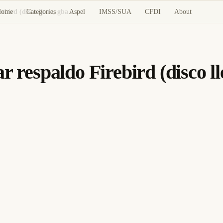
Home
Categories
Aspel
IMSS/SUA
CFDI
About
Aspel SAE: error al generar respaldo Firebird (disco lleno, gbak, permisos)
r respaldo Firebird (disco l