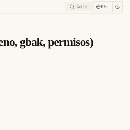
ES
Ctrl
K
leno, gbak, permisos)