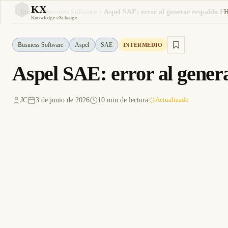
KX
Inicio
Business Software
KX
Knowledge eXchange
Business Software
Aspel
SAE
INTERMEDIO
Aspel SAE: error al genera
JC
3 de junio de 2026
10 min de lectura
Actualizado