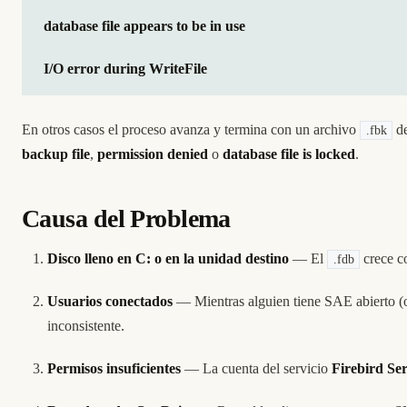
database file appears to be in use
I/O error during WriteFile
En otros casos el proceso avanza y termina con un archivo
d
.fbk
backup file
,
permission denied
o
database file is locked
.
Causa del Problema
Disco lleno en C: o en la unidad destino
— El
crece co
.fdb
Usuarios conectados
— Mientras alguien tiene SAE abierto (o 
inconsistente.
Permisos insuficientes
— La cuenta del servicio
Firebird Se