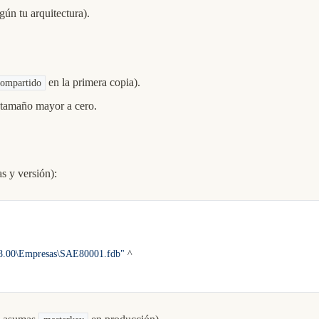
gún tu arquitectura).
en la primera copia).
compartido
 tamaño mayor a cero.
as y versión):
E8.00\Empresas\SAE80001.fdb"
 ^