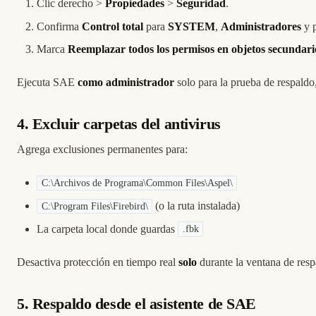
Clic derecho >
Propiedades
>
Seguridad
.
Confirma
Control total
para
SYSTEM
,
Administradores
y p
Marca
Reemplazar todos los permisos en objetos secundari
Ejecuta SAE
como administrador
solo para la prueba de respaldo,
4. Excluir carpetas del antivirus
Agrega exclusiones permanentes para:
C:\Archivos de Programa\Common Files\Aspel\
(o la ruta instalada)
C:\Program Files\Firebird\
La carpeta local donde guardas
.fbk
Desactiva protección en tiempo real
solo
durante la ventana de resp
5. Respaldo desde el asistente de SAE