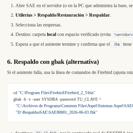
Abre SAE en el servidor (o en la PC que administra la base, se
Utilerías > Respaldo/Restauración > Respaldar
.
Selecciona las empresas.
Destino: carpeta
local
con espacio verificado (evita
\\servidor\
Espera a que el asistente termine y confirma que el
tiene
.fbk
6. Respaldo con gbak (alternativa)
Si el asistente falla, usa la línea de comandos de Firebird (ajusta rut
cd 
"C:\Program Files\Firebird\Firebird_2_5\bin"
gbak 
-
b 
-
v 
-
user SYSDBA 
-
password TU_CLAVE ^
  "C:\Archivos de Programa\Common Files\Aspel\Sistemas Aspel\SA
  "D:\RespaldosSAE\SAE80001_2026-06-03.fbk"