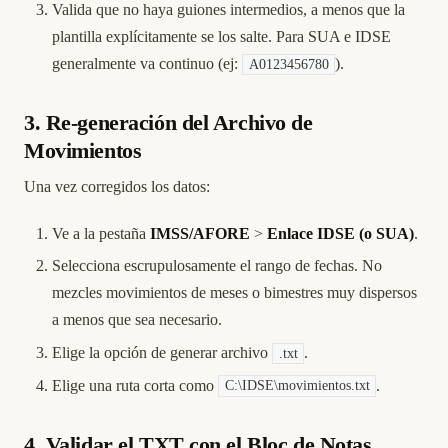
Valida que no haya guiones intermedios, a menos que la
plantilla explícitamente se los salte. Para SUA e IDSE
generalmente va continuo (ej:
).
A0123456780
3. Re-generación del Archivo de
Movimientos
Una vez corregidos los datos:
Ve a la pestaña
IMSS/AFORE
>
Enlace IDSE (o SUA)
.
Selecciona escrupulosamente el rango de fechas. No
mezcles movimientos de meses o bimestres muy dispersos
a menos que sea necesario.
Elige la opción de generar archivo
.
.txt
Elige una ruta corta como
.
C:\IDSE\movimientos.txt
4. Validar el TXT con el Bloc de Notas