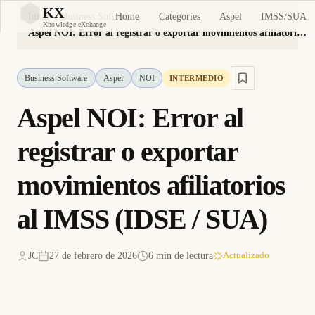
KX
Home
Categories
Aspel
IMSS/SUA
Inicio
Business Software
KX
Knowledge eXchange
Aspel NOI: Error al registrar o exportar movimientos afiliatorios al IMSS (IDSE / SUA)
Business Software
Aspel
NOI
INTERMEDIO
Aspel NOI: Error al
registrar o exportar
movimientos afiliatorios
al IMSS (IDSE / SUA)
JC
27 de febrero de 2026
6 min de lectura
Actualizado