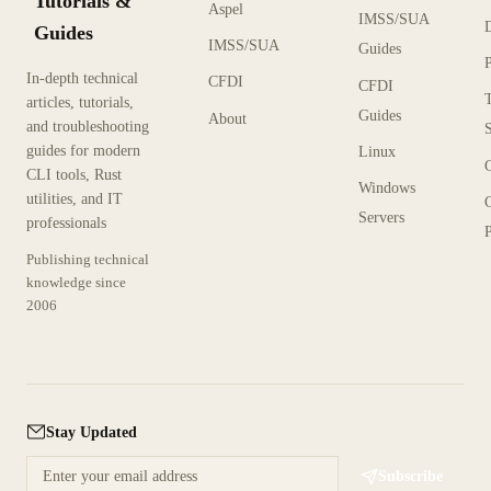
Tutorials &
Aspel
IMSS/SUA
Guides
IMSS/SUA
Guides
In-depth technical
CFDI
CFDI
articles, tutorials,
Guides
About
and troubleshooting
guides for modern
Linux
CLI tools, Rust
Windows
utilities, and IT
Servers
professionals
P
Publishing technical
knowledge since
2006
Stay Updated
Subscribe