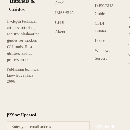
Tutorials &
Aspel
IMSS/SUA
Guides
IMSS/SUA
Guides
In-depth technical
CFDI
CFDI
articles, tutorials,
Guides
About
and troubleshooting
guides for modern
Linux
CLI tools, Rust
Windows
utilities, and IT
Servers
professionals
P
Publishing technical
knowledge since
2006
Stay Updated
Subscribe