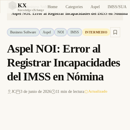
KX
Home
Categories
Aspel
IMSS/SUA
Inicio
Business Software
KX
Knowledge eXchange
Aspel NOI: Error al Registrar Incapacidades del IMSS en Nómina
Business Software
Aspel
NOI
IMSS
INTERMEDIO
Aspel NOI: Error al
Registrar Incapacidades
del IMSS en Nómina
JC
3 de junio de 2026
11 min de lectura
Actualizado