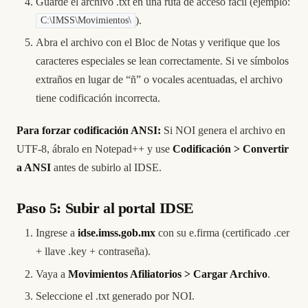
Guarde el archivo .txt en una ruta de acceso fácil (ejemplo:
).
C:\IMSS\Movimientos\
Abra el archivo con el Bloc de Notas y verifique que los
caracteres especiales se lean correctamente. Si ve símbolos
extraños en lugar de “ñ” o vocales acentuadas, el archivo
tiene codificación incorrecta.
Para forzar codificación ANSI:
Si NOI genera el archivo en
UTF-8, ábralo en Notepad++ y use
Codificación > Convertir
a ANSI
antes de subirlo al IDSE.
Paso 5: Subir al portal IDSE
Ingrese a
idse.imss.gob.mx
con su e.firma (certificado .cer
+ llave .key + contraseña).
Vaya a
Movimientos Afiliatorios > Cargar Archivo
.
Seleccione el .txt generado por NOI.