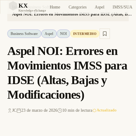
KX
Home
Categories
Aspel
IMSS/SUA
Inicio
Business Software
KX
Knowledge eXchange
Aspel NOI: Errores en Movimientos IMSS para IDSE (Altas, Bajas y Modificaciones)
Business Software
Aspel
NOI
INTERMEDIO
Aspel NOI: Errores en
Movimientos IMSS para
IDSE (Altas, Bajas y
Modificaciones)
JC
23 de marzo de 2026
10 min de lectura
Actualizado