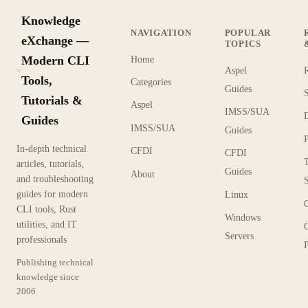
Knowledge
NAVIGATION
POPULAR
eXchange —
TOPICS
Modern CLI
Home
Aspel
KX
Tools,
Categories
Guides
Tutorials &
Aspel
IMSS/SUA
Guides
IMSS/SUA
Guides
In-depth technical
CFDI
CFDI
articles, tutorials,
Guides
About
and troubleshooting
guides for modern
Linux
CLI tools, Rust
Windows
utilities, and IT
Servers
professionals
P
Publishing technical
knowledge since
2006