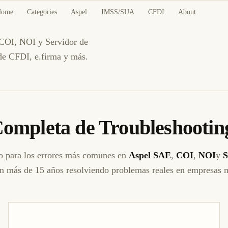
shooting Aspel SAE, COI, 
Home
Categories
Aspel
IMSS/SUA
CFDI
About
 COI, NOI y Servidor de
de CFDI, e.firma y más.
ompleta de Troubleshootin
o para los errores más comunes en
Aspel SAE
,
COI
,
NOI
y
S
n más de 15 años resolviendo problemas reales en empresas 