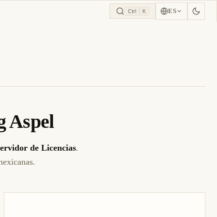
NOI
ES
Ctrl
K
g Aspel
ervidor de Licencias
.
mexicanas.