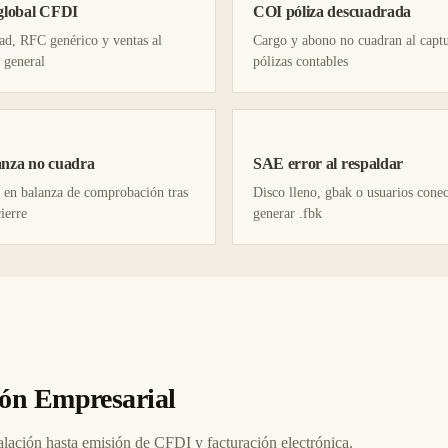
global CFDI
COI póliza descuadrada
ad, RFC genérico y ventas al
Cargo y abono no cuadran al capt
 general
pólizas contables
nza no cuadra
SAE error al respaldar
 en balanza de comprobación tras
Disco lleno, gbak o usuarios conec
cierre
generar .fbk
ión Empresarial
lación hasta emisión de CFDI y facturación electrónica.