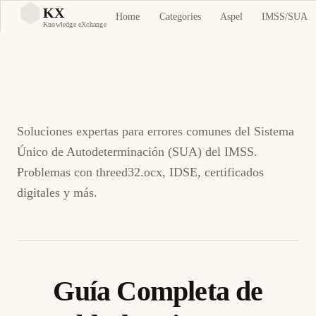
Guía Completa de
KX
Home
Categories
Aspel
IMSS/SUA
KX
Knowledge eXchange
Troubleshooting IMSS -
Sistema SUA
Soluciones expertas para errores comunes del Sistema
Único de Autodeterminación (SUA) del IMSS.
Problemas con threed32.ocx, IDSE, certificados
digitales y más.
Guía Completa de