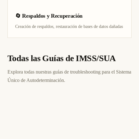
🔄 Respaldos y Recuperación
Creación de respaldos, restauración de bases de datos dañadas
Todas las Guías de IMSS/SUA
Explora todas nuestras guías de troubleshooting para el Sistema
Único de Autodeterminación.
4 de junio de 2026
IMSS
SUA
ES
SUA IMSS: Error en línea de captura
SUA IMSS: pago o línea de captura rechazados. Verifique