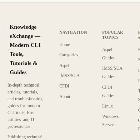
Knowledge
NAVIGATION
POPULAR
eXchange —
TOPICS
Modern CLI
Home
Aspel
KX
Tools,
Categories
Guides
Tutorials &
Aspel
IMSS/SUA
Guides
IMSS/SUA
Guides
In-depth technical
CFDI
CFDI
articles, tutorials,
Guides
About
and troubleshooting
guides for modern
Linux
CLI tools, Rust
Windows
utilities, and IT
Servers
professionals
P
Publishing technical