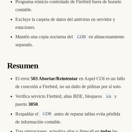
Programa reinicio controlado de Firebird fuera de horario
contable.
Excluye la carpeta de datos del antivirus en servidor y
estaciones.
Mantén una copia nocturna del
en almacenamiento
.GDB
separado.
Resumen
El error
503 Abortar/Reintentar
en Aspel COI es un fallo
de conexión a Firebird, no un daño de pólizas por sí solo.
Verifica servicio Firebird, alias BDE, bloqueos
y
.lck
puerto
3050
.
Respaldar el
antes de reparar tablas evita pérdida
.GDB
de información contable.
Tras migraciones, actualiza alias y firewall en
todas
las